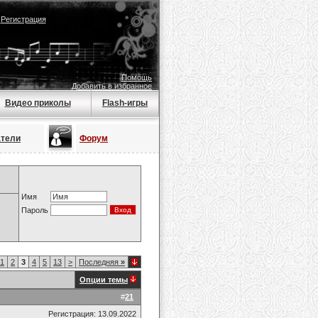
|
Регистрация
Помощь
Добавить в избранное
Видео приколы
Flash-игры
атели
Форум
Имя
Пароль
1
2
3
4
5
13
>
Последняя
»
Опции темы
#
21
Регистрация: 13.09.2022