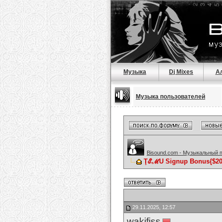
Музыка
Dj Mixes
А
Музыка пользователей
Bisound.com - Музыкальный 
ŢℰℳU Signup Bonus{$200 
29.11.2025, 12:57
wakifiss