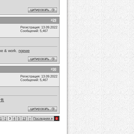
#
29
Регистрация: 13.09.2022
Сообщений: 5,467
ime & work.
ngewe
#
30
Регистрация: 13.09.2022
Сообщений: 5,467
放售
1
2
3
4
5
13
>
Последняя
»