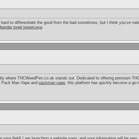
’s hard to differentiate the good from the bad sometimes, but I think you’ve na
bandar togel terpercaya
xactly where THCWeedPen.co.uk stands out. Dedicated to offering premium TH
he Pack Man Vape and
packman vape
, this platform has quickly become a go-
in your field! I am launching a website soon, and your information will be very 