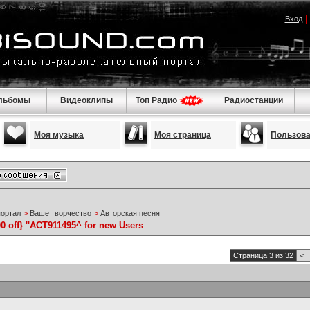
Вход
льбомы
Видеоклипы
Топ Радио
Радиостанции
Моя музыка
Моя страница
Пользов
портал
>
Ваше творчество
>
Авторская песня
off} ''ACT911495^ for new Users
Страница 3 из 32
<