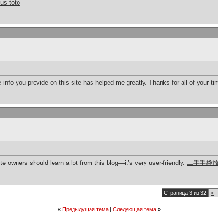
tus toto
he info you provide on this site has helped me greatly. Thanks for all of your t
te owners should learn a lot from this blog—it’s very user-friendly.
二手手袋
Страница 3 из 32
<
«
Предыдущая тема
|
Следующая тема
»