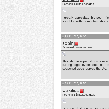
Постоянный пользователь
I greatly appreciate this post. It
your blog with more information?
29.11.2025, 16:39
sobiri
Активный пользователь
This shift in expectations is e
cutting-edge devices such as t
seasoned users across the UK.
29.11.2025, 18:56
wakifiss
Постоянный пользователь
I can see that you are an expert 