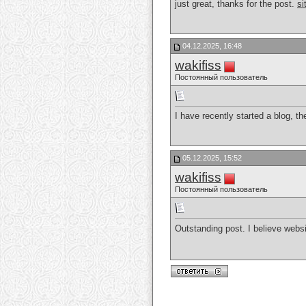
just great, thanks for the post.
si
04.12.2025, 16:48
wakifiss
Постоянный пользователь
I have recently started a blog, t
05.12.2025, 15:52
wakifiss
Постоянный пользователь
Outstanding post. I believe websi