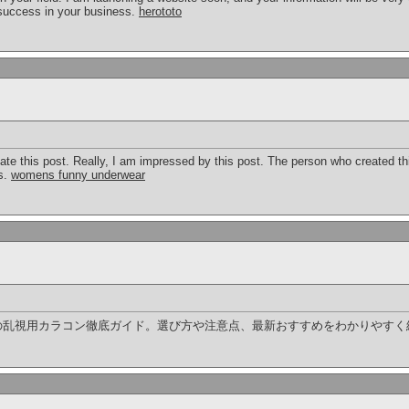
e success in your business.
herototo
ate this post. Really, I am impressed by this post. The person who created th
us.
womens funny underwear
の乱視用カラコン徹底ガイド。選び方や注意点、最新おすすめをわかりやすく