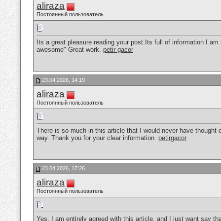
aliraza
Постоянный пользователь
Its a great pleasure reading your post.Its full of information I a
awesome" Great work.
petir gacor
23.04.2026, 14:19
aliraza
Постоянный пользователь
There is so much in this article that I would never have thought 
way. Thank you for your clear information.
petirgacor
23.04.2026, 17:26
aliraza
Постоянный пользователь
Yes, I am entirely agreed with this article, and I just want say th