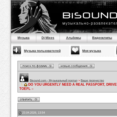
Музыка
Dj Mixes
Альбомы
Видеоклипы
Музыка пользователей
Моя музыка
Bisound.com - Музыкальный портал
>
Ваше творчество
DO YOU URGENTLY NEED A REAL PASSPORT, DRIVER
TOEFL –
23.04.2026, 13:54