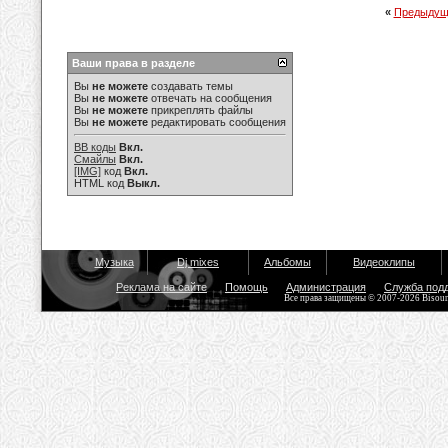
«
Предыдущ
Ваши права в разделе
Вы
не можете
создавать темы
Вы
не можете
отвечать на сообщения
Вы
не можете
прикреплять файлы
Вы
не можете
редактировать сообщения
BB коды
Вкл.
Смайлы
Вкл.
[IMG]
код
Вкл.
HTML код
Выкл.
Музыка
Dj mixes
Альбомы
Видеоклипы
Реклама на сайте
Помощь
Администрация
Служба под
Все права защищены © 2007-2026 Bisou