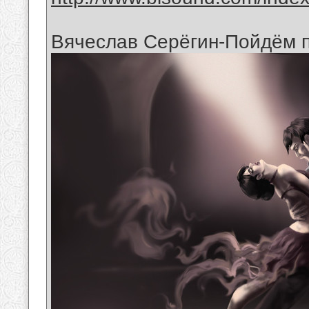
Вячеслав Серёгин-Пойдём 