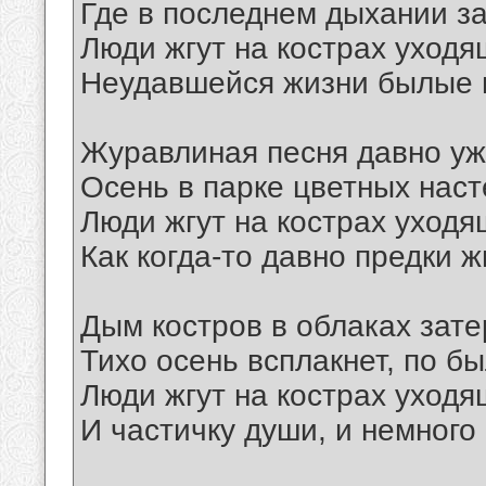
Где в последнем дыхании з
Люди жгут на кострах уходя
Неудавшейся жизни былые
Журавлиная песня давно уж
Осень в парке цветных нас
Люди жгут на кострах уходя
Как когда-то давно предки ж
Дым костров в облаках затер
Тихо осень всплакнет, по б
Люди жгут на кострах уходя
И частичку души, и немного