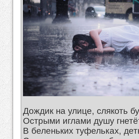
Дождик на улице, слякоть б
Острыми иглами душу гнетё
В беленьких туфельках, дет