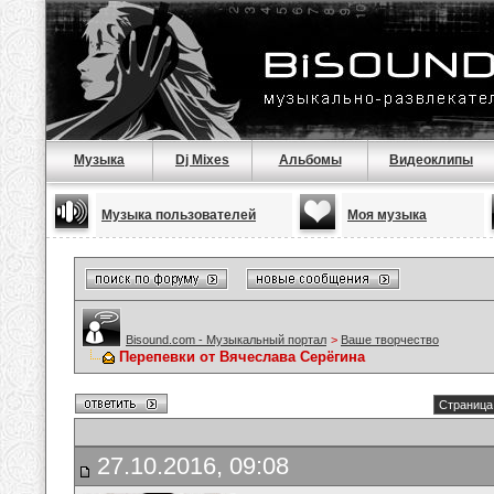
Музыка
Dj Mixes
Альбомы
Видеоклипы
Музыка пользователей
Моя музыка
Bisound.com - Музыкальный портал
>
Ваше творчество
Перепевки от Вячеслава Серёгина
Страница 
27.10.2016, 09:08