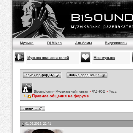
Музыка
Dj Mixes
Альбомы
Видеоклипы
Музыка пользователей
Моя музыка
Bisound.com - Музыкальный портал
>
РАЗНОЕ
>
Флуд
Правила общения на форуме
01.05.2013, 22:41