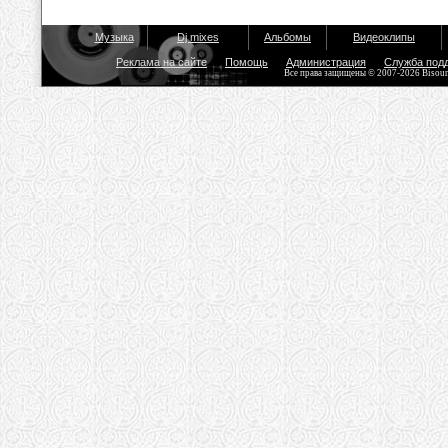
Музыка
Dj mixes
Альбомы
Видеоклипы
Реклама на сайте
Помощь
Администрация
Служба под
Все права защищены © 2007-2026 Bisou