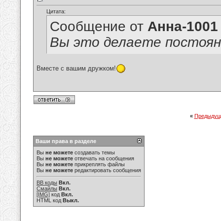
Цитата:
Сообщение от
Анна-1001
Вы это делаете постоян
Вместе с вашим дружком!
«
Предыдущ
Ваши права в разделе
Вы
не можете
создавать темы
Вы
не можете
отвечать на сообщения
Вы
не можете
прикреплять файлы
Вы
не можете
редактировать сообщения
BB коды
Вкл.
Смайлы
Вкл.
[IMG]
код
Вкл.
HTML код
Выкл.