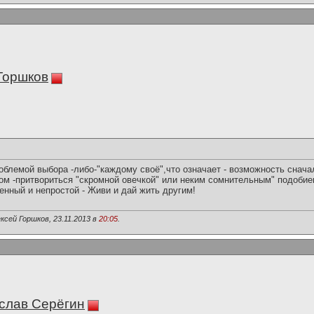
Горшков
облемой выбора -либо-"каждому своё",что означает - возможность снач
том -притвориться "скромной овечкой" или неким сомнительным" подобие
енный и непростой - Живи и дай жить другим!
сей Горшков, 23.11.2013 в
20:05
.
слав Серёгин