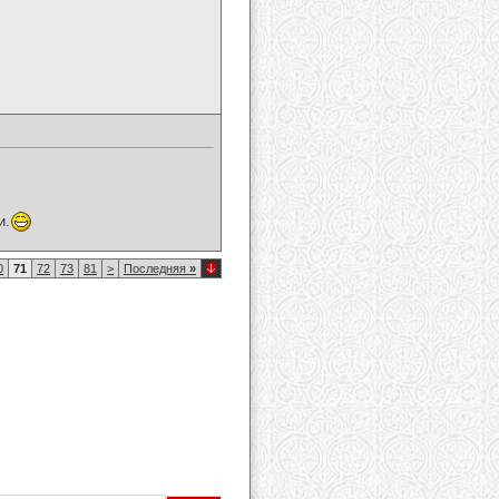
и.
0
71
72
73
81
>
Последняя
»