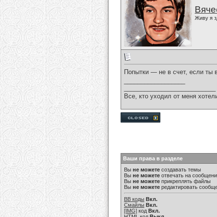
Вяче
Живу я з
Попытки — не в счет, если ты 
__________________
___________________________
Все, кто уходил от меня хотел
Ваши права в разделе
Вы
не можете
создавать темы
Вы
не можете
отвечать на сообщен
Вы
не можете
прикреплять файлы
Вы
не можете
редактировать сообщ
BB коды
Вкл.
Смайлы
Вкл.
[IMG]
код
Вкл.
HTML код
Выкл.