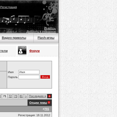
|
Регистрация
Помощь
Добавить в избранное
Видео приколы
Flash-игры
атели
Форум
Имя
Пароль
0
71
72
73
81
>
Последняя
»
Опции темы
#
701
Регистрация: 18.11.2012