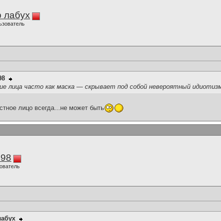
 лабух
ьзователь
98
е лица часто как маска — скрывает под собой невероятный идиотизм
стное лицо всегда...не может быть
298
ователь
лабух