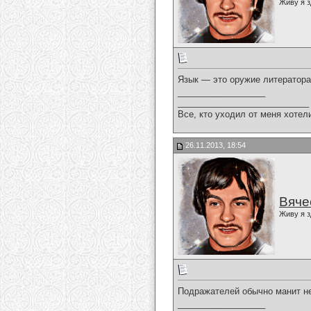
Живу я з
Язык — это оружие литератор
__________________
___________________________
Все, кто уходил от меня хотел
26.11.2013, 18:54
Вяче
Живу я з
Подражателей обычно манит н
__________________