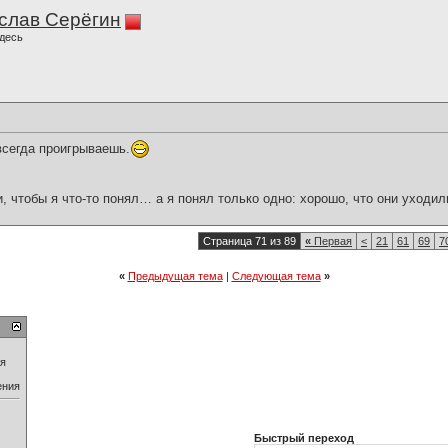
слав Серёгин
десь
всегда проигрываешь.
и, чтобы я что-то понял… а я понял только одно: хорошо, что они уходил
Страница 71 из 89
«
Первая
<
21
61
69
7
«
Предыдущая тема
|
Следующая тема
»
ия
ения
Быстрый переход