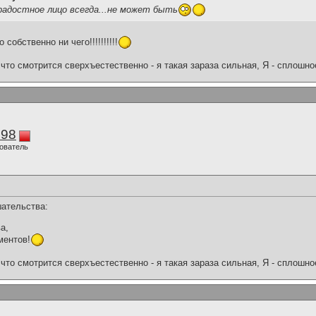
ерадостное лицо всегда...не может быть
обственно ни чего!!!!!!!!!!
что смотрится сверхъестественно - я такая зараза сильная, Я - сплошн
298
ователь
шательства:
а,
ментов!
что смотрится сверхъестественно - я такая зараза сильная, Я - сплошн