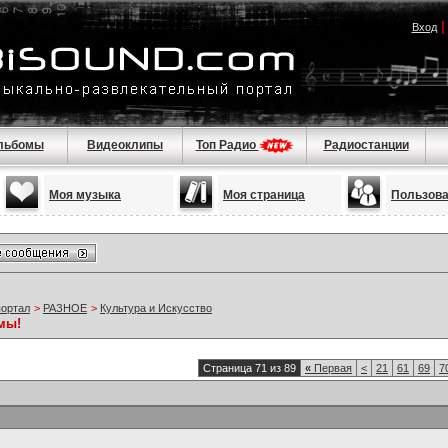
Вход
льбомы
Видеоклипы
Топ Радио
Радиостанции
Моя музыка
Моя страница
Пользов
портал
>
РАЗНОЕ
>
Культура и Искусство
мы!
Страница 71 из 89
«
Первая
<
21
61
69
7