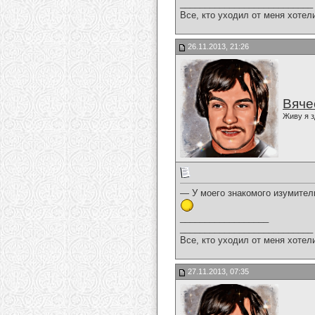
___________________________
Все, кто уходил от меня хотел
26.11.2013, 21:26
Вяче
Живу я з
— У моего знакомого изумител
__________________
___________________________
Все, кто уходил от меня хотел
27.11.2013, 07:35