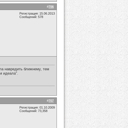
#
706
Регистрация: 15.06.2013
Сообщений: 578
ала навредить ближнему, тем
м идеала".
#
707
Регистрация: 01.10.2009
Сообщений: 73,358