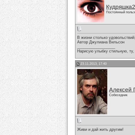
Кудряшка
Постоянный польз
В жизни столько удовольствий
Автор Джулиана Вильсон
__________________
Нарисую улыбку стильную, ту, 
23.11.2013, 17:40
Алексей 
Собеседник
Живи и дай жить другим!