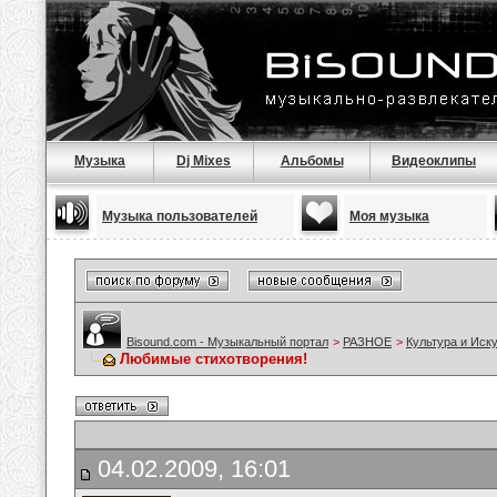
Музыка
Dj Mixes
Альбомы
Видеоклипы
Музыка пользователей
Моя музыка
Bisound.com - Музыкальный портал
>
РАЗНОЕ
>
Культура и Иск
Любимые стихотворения!
04.02.2009, 16:01