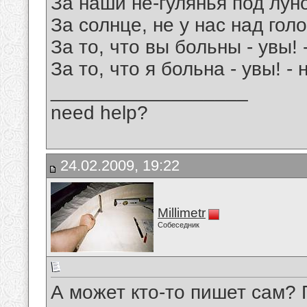
За наши не-гулянья под лун
За солнце, не у нас над гол
За то, что вы больны - увы! 
За то, что я больна - увы! -
__________________
need help?
24.02.2009, 19:22
Millimetr
Собеседник
А может кто-то пишет сам? 