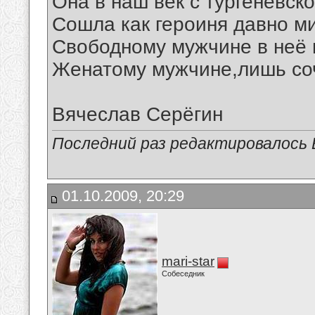
Она в наш век с тургеневск
Сошла как героиня давно ми
Свободному мужчине в неё 
Женатому мужчине,лишь соч
Вячеслав Серёгин
Последний раз редактировалось В
01.10.2009, 20:29
mari-star
Собеседник