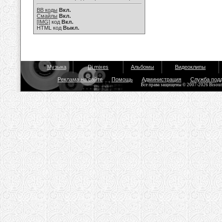
BB коды
Вкл.
Смайлы
Вкл.
[IMG]
код
Вкл.
HTML код
Выкл.
Музыка
Dj mixes
Альбомы
Видеоклипы
Реклама на сайте
Помощь
Администрация
Служба под
Все права защищены © 2007-2026 Bisou