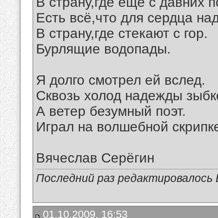
В страну,где ещё с давних п
Есть всё,что для сердца над
В страну,где стекают с гор.
Бурлящие водопады.
Я долго смотрел ей вслед.
Сквозь холод надежды зыбк
А ветер безумный поэт.
Играл на волшебной скрипк
Вячеслав Серёгин
Последний раз редактировалось В
01.10.2009, 16:53