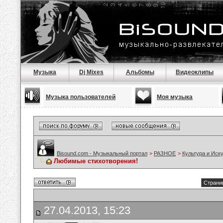
Музыка
Dj Mixes
Альбомы
Видеоклипы
Музыка пользователей
Моя музыка
Bisound.com - Музыкальный портал
>
РАЗНОЕ
>
Культура и Иск
Любимые стихотворения!
Страниц
27.04.2013, 15:23