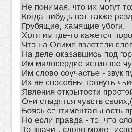
Не понимая, что их могут т
Когда-нибудь вот также раз
Грубящие, хамящие убоги,
Хотя им где-то кажется поро
Что на Олимп взлетели слов
На деле оказавшись под гор
Им милосердие истинное чу
Им слово соучастье - звук п
Их не способны тронуть чьи
Явления открытости просто
Они стыдятся чувств своих,(
Боясь сентиментальность п
Но если правда - то, что сл
То значит, слово может исце