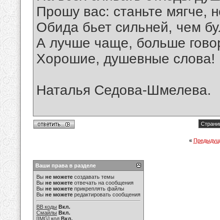
Прошу вас: станьте мягче, н
Обида бьет сильней, чем бу
А лучше чаще, больше гово
Хорошие, душевные слова!
Наталья Седова-Шмелева.
Страниц
«
Предыдущ
Ваши права в разделе
Вы
не можете
создавать темы
Вы
не можете
отвечать на сообщения
Вы
не можете
прикреплять файлы
Вы
не можете
редактировать сообщения
BB коды
Вкл.
Смайлы
Вкл.
[IMG]
код
Вкл.