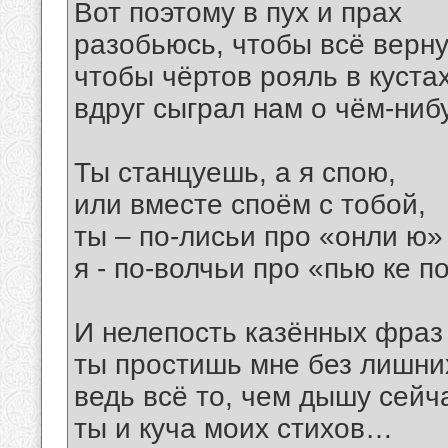
Вот поэтому в пух и прах
разобьюсь, чтобы всё верну
чтобы чёртов рояль в куста
вдруг сыграл нам о чём-ни
Ты станцуешь, а я спою,
или вместе споём с тобой,
ты – по-лисьи про «онли ю»
я - по-волчьи про «пью ке п
И нелепость казённых фраз
ты простишь мне без лишних
ведь всё то, чем дышу сейча
ты и куча моих стихов…