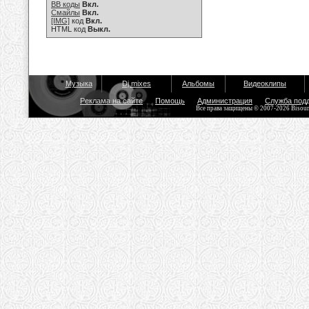
BB коды
Вкл.
Смайлы
Вкл.
[IMG]
код
Вкл.
HTML код
Выкл.
Музыка
Dj mixes
Альбомы
Видеоклипы
Реклама на сайте
Помощь
Администрация
Служба под
Все права защищены © 2007-2026 Bisou