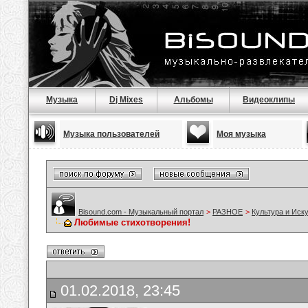
Музыка
Dj Mixes
Альбомы
Видеоклипы
Музыка пользователей
Моя музыка
Bisound.com - Музыкальный портал
>
РАЗНОЕ
>
Культура и Иск
Любимые стихотворения!
01.02.2018, 23:45