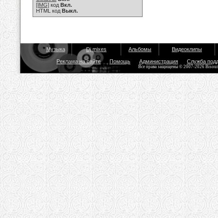
[IMG]
код
Вкл.
HTML код
Выкл.
Музыка
Dj mixes
Альбомы
Видеоклипы
Реклама на сайте
Помощь
Администрация
Служба под
Все права защищены © 2007-2026 Bisou