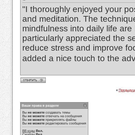
"I thoroughly enjoyed your po
and meditation. The technique
mindfulness into daily life are
particularly appreciated the s
reduce stress and improve fo
added a nice touch to the adv
«
Предыдущ
Ваши права в разделе
Вы
не можете
создавать темы
Вы
не можете
отвечать на сообщения
Вы
не можете
прикреплять файлы
Вы
не можете
редактировать сообщения
BB коды
Вкл.
Смайлы
Вкл.