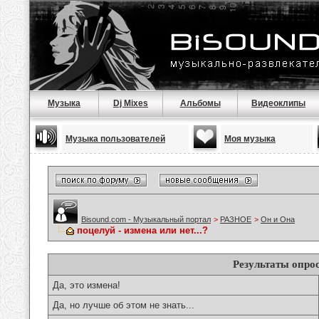
Музыка
Dj Mixes
Альбомы
Видеоклипы
Музыка пользователей
Моя музыка
Bisound.com - Музыкальный портал
>
РАЗНОЕ
>
Он и Она
поцелуй - измена или нет...?
Результаты опро
Да, это измена!
Да, но лучше об этом не знать...