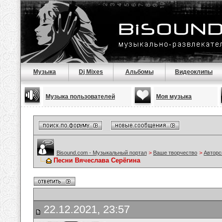
Музыка
Dj Mixes
Альбомы
Видеоклипы
Музыка пользователей
Моя музыка
Bisound.com - Музыкальный портал
>
Ваше творчество
>
Авторс
Песни Вячеслава Серёгина
22.12.2021, 23:57