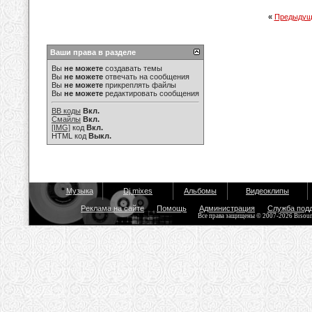
«
Предыдущ
Ваши права в разделе
Вы
не можете
создавать темы
Вы
не можете
отвечать на сообщения
Вы
не можете
прикреплять файлы
Вы
не можете
редактировать сообщения
BB коды
Вкл.
Смайлы
Вкл.
[IMG]
код
Вкл.
HTML код
Выкл.
Музыка
Dj mixes
Альбомы
Видеоклипы
Реклама на сайте
Помощь
Администрация
Служба под
Все права защищены © 2007-2026 Bisou