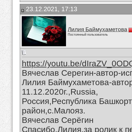
23.12.2021, 17:13
Лилия Баймухаметова
Постоянный пользователь
https://youtu.be/dIraZV_0OD
Вячеслав Серегин-автор-ис
Лилия Баймухаметова-автор
11.12.2020г.,Russia,
Россия,Республика Башкорт
район,с.Малояз.
Вячеслав Серёгин
Спасибо,Лилия,за ролик к п