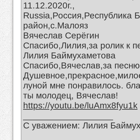
11.12.2020г.,
Russia,Россия,Республика 
район,с.Малояз
Вячеслав Серёгин
Спасибо,Лилия,за ролик к п
Лилия Баймухаметова
Спасибо,Вячеслав,за песню 
Душевное,прекрасное,милое
луной мне понравилось. бла
ты молодец, Вячеслав!
https://youtu.be/luAmx8fyu1k
__________________
С уважением: Лилия Байму