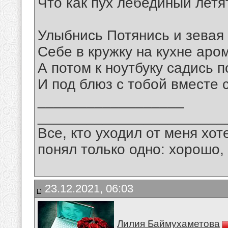
Что как пух лебединый летя
Улыбнись Потянись и зевая
Себе в кружку на кухне аром
А потом к ноутбуку садись 
И под блюз с тобой вместе 
__________________
_______________________
Все, кто уходил от меня хот
понял только одно: хорошо,
23.12.2021, 06:03
Лилия Баймухаметова