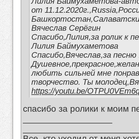
Лилия Баймухаметова-авто
от 11.12.2020г.,Russia,Росс
Башкортостан,Салаватский
Вячеслав Серёгин
Спасибо,Лилия,за ролик к п
Лилия Баймухаметова
Спасибо,Вячеслав,за песню 
Душевное,прекрасное,желан
любить сильней мне понрав
творчество. Ты молодец,Вя
https://youtu.be/OTPU0VEm6
спасибо за ролики к моим п
__________________
_______________________
Все, кто уходил от меня хот