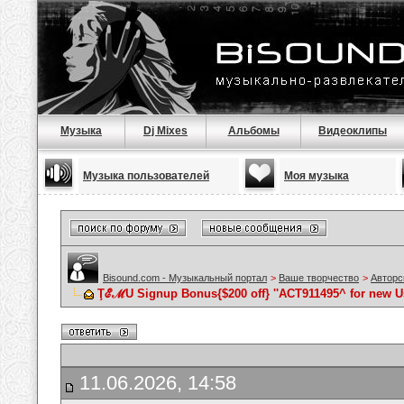
Музыка
Dj Mixes
Альбомы
Видеоклипы
Музыка пользователей
Моя музыка
Bisound.com - Музыкальный портал
>
Ваше творчество
>
Авторс
ŢℰℳU Signup Bonus{$200 off} ''ACT911495^ for new U
11.06.2026, 14:58