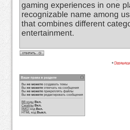
gaming experiences in one p
recognizable name among user
that combines different categ
entertainment.
«
Предыдущ
Ваши права в разделе
Вы
не можете
создавать темы
Вы
не можете
отвечать на сообщения
Вы
не можете
прикреплять файлы
Вы
не можете
редактировать сообщения
BB коды
Вкл.
Смайлы
Вкл.
[IMG]
код
Вкл.
HTML код
Выкл.