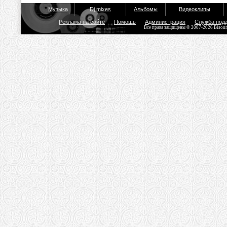
Музыка
Dj mixes
Альбомы
Видеоклипы
Реклама на сайте
Помощь
Администрация
Служба под
Все права защищены © 2007-2026 Bisou