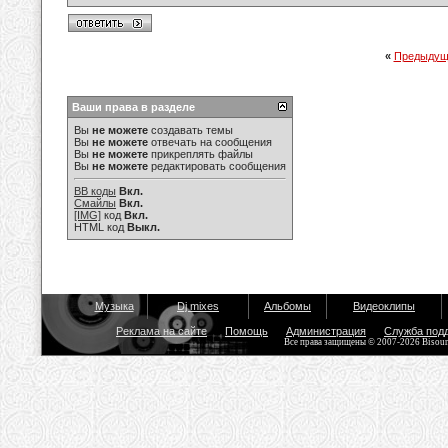
«
Предыдущ
Ваши права в разделе
Вы
не можете
создавать темы
Вы
не можете
отвечать на сообщения
Вы
не можете
прикреплять файлы
Вы
не можете
редактировать сообщения
BB коды
Вкл.
Смайлы
Вкл.
[IMG]
код
Вкл.
HTML код
Выкл.
Музыка
Dj mixes
Альбомы
Видеоклипы
Реклама на сайте
Помощь
Администрация
Служба под
Все права защищены © 2007-2026 Bisou