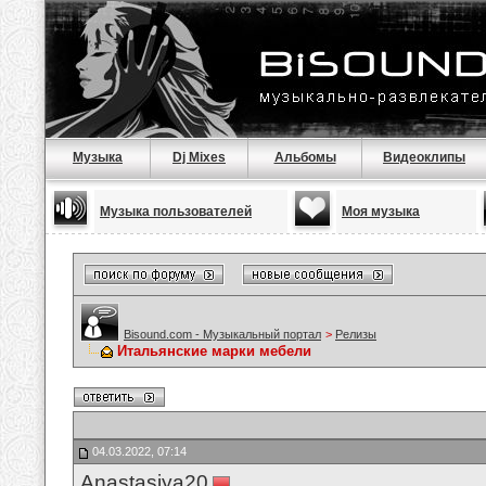
Музыка
Dj Mixes
Альбомы
Видеоклипы
Музыка пользователей
Моя музыка
Bisound.com - Музыкальный портал
>
Релизы
Итальянские марки мебели
04.03.2022, 07:14
Anastasiya20