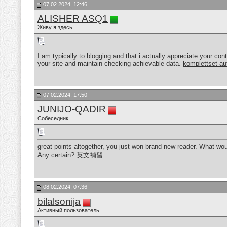
07.02.2024, 12:46
ALISHER ASQ1
Живу я здесь
I am typically to blogging and that i actually appreciate your con
your site and maintain checking achievable data.
komplettset au
07.02.2024, 17:50
JUNIJO-QADIR
Собеседник
great points altogether, you just won brand new reader. What wo
Any certain?
英文補習
08.02.2024, 07:36
bilalsonija
Активный пользователь