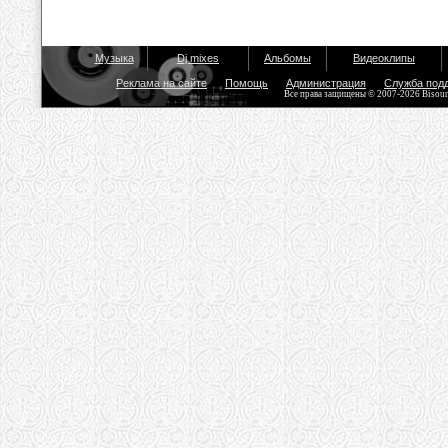
Музыка
Dj mixes
Альбомы
Видеоклипы
Реклама на сайте
Помощь
Администрация
Служба под
Все права защищены © 2007-2026 Bisou