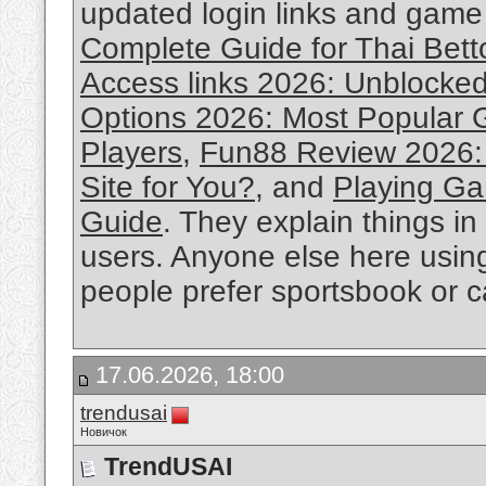
updated login links and game
Complete Guide for Thai Betto
Access links 2026: Unblocked
Options 2026: Most Popular 
Players
,
Fun88 Review 2026: 
Site for You?
, and
Playing Ga
Guide
. They explain things in
users. Anyone else here usin
people prefer sportsbook or 
17.06.2026, 18:00
trendusai
Новичок
TrendUSAI