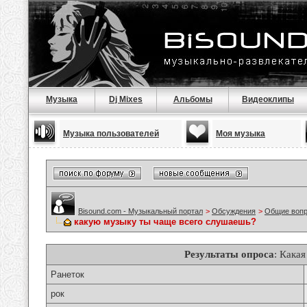
Музыка
Dj Mixes
Альбомы
Видеоклипы
Музыка пользователей
Моя музыка
Bisound.com - Музыкальный портал
>
Обсуждения
>
Общие воп
какую музыку ты чаще всего слушаешь?
Результаты опроса
: Кака
Ранеток
рок