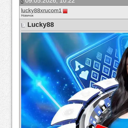
09.05.2026, 10:22
lucky88xrucom1
Новичок
Lucky88