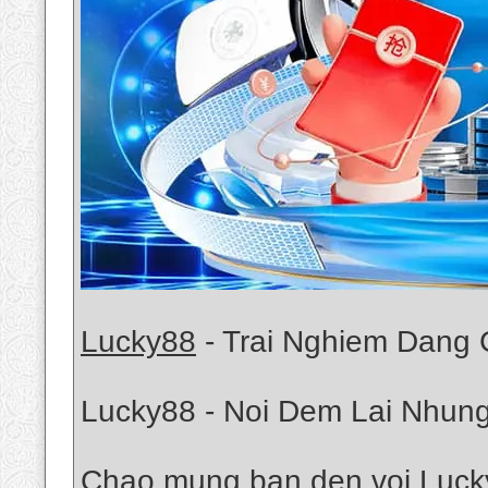
Lucky88
- Trai Nghiem Dang
Lucky88 - Noi Dem Lai Nhung
Chao mung ban den voi Lucky8