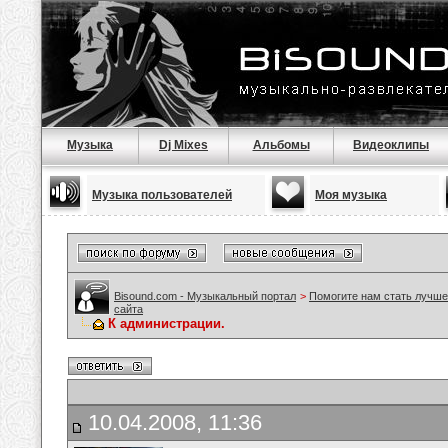
Музыка
Dj Mixes
Альбомы
Видеоклипы
Музыка пользователей
Моя музыка
Bisound.com - Музыкальный портал
>
Помогите нам стать лучше
сайта
К администрации.
10.04.2008, 11:36