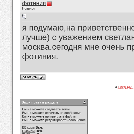
фотиния
Новичок
я подумаю,на приветственно
лучше) с уважением светла
москва.сегодня мне очень п
фотиния.
«
Предыдущ
Ваши права в разделе
Вы
не можете
создавать темы
Вы
не можете
отвечать на сообщения
Вы
не можете
прикреплять файлы
Вы
не можете
редактировать сообщения
BB коды
Вкл.
Смайлы
Вкл.