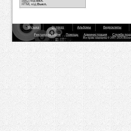
[IMG]
код
Вкл.
HTML код
Выкл.
Музыка
Dj mixes
Альбомы
Видеоклипы
Реклама на сайте
Помощь
Администрация
Служба под
Все права защищены © 2007-2026 Bisou