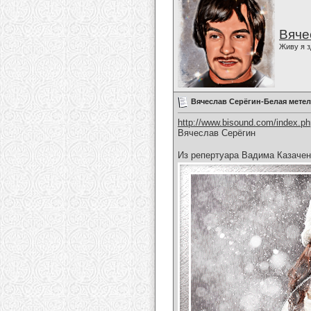
Вяче
Живу я з
Вячеслав Серёгин-Белая мете
http://www.bisound.com/index.p
Вячеслав Серёгин
Из репертуара Вадима Казачен