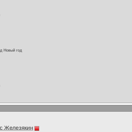
я
од Новый год
я
.
с Железякин