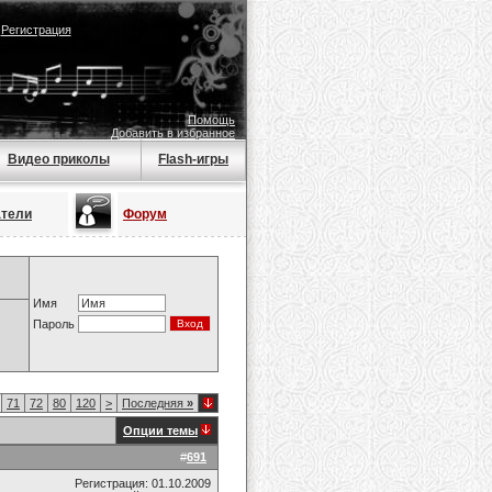
|
Регистрация
Помощь
Добавить в избранное
Видео приколы
Flash-игры
атели
Форум
Имя
Пароль
71
72
80
120
>
Последняя
»
Опции темы
#
691
Регистрация: 01.10.2009