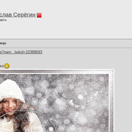
слав Серёгин
десь
лица
hp?nam...le&id=10388693
ко