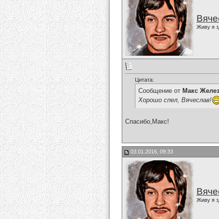
Вяче
Живу я з
Цитата:
Сообщение от
Макс Желе
Хорошо спел, Вячеслав!
Спасибо,Макс!
03.01.2016, 09:33
Вяче
Живу я з