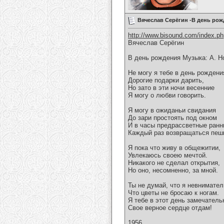
Вячеслав Серёгин -В день ро
http://www.bisound.com/index.p
Вячеслав Серёгин
В день рождения Музыка: А. Н
Не могу я тебе в день рождени
Дорогие подарки дарить,
Но зато в эти ночи весенние
Я могу о любви говорить.
Я могу в ожиданьи свидания
До зари простоять под окном
И в часы предрассветные ранн
Каждый раз возвращаться пеш
Я пока что живу в общежитии,
Увлекаюсь своею мечтой.
Никакого не сделал открытия,
Но оно, несомненно, за мной.
Ты не думай, что я невнимател
Что цветы не бросаю к ногам.
Я тебе в этот день замечател
Свое верное сердце отдам!
1956