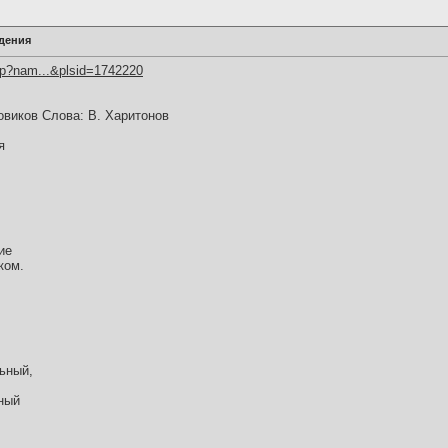
ждения
hp?nam...&plsid=1742220
овиков Слова: В. Харитонов
я
ие
ком.
ьный,
ьный