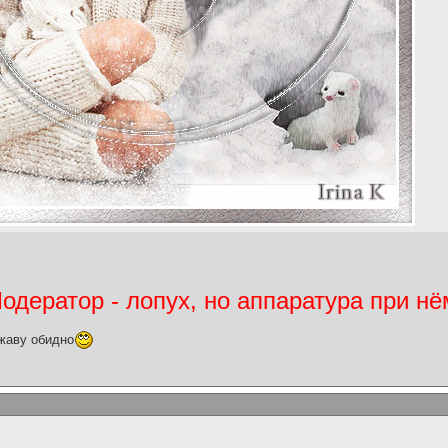
дератор - лопух, но аппаратура при нё
жаву обидно