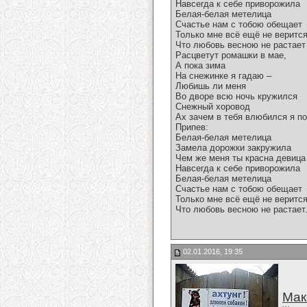
Навсегда к себе приворожила
Белая-белая метелица
Счастье нам с тобою обещает
Только мне всё ещё не веритс
Что любовь весною не растает
Расцветут ромашки в мае,
А пока зима
На снежинке я гадаю –
Любишь ли меня
Во дворе всю ночь кружился
Снежный хоровод
Ах зачем в тебя влюбился я п
Припев:
Белая-белая метелица
Замела дорожки закружила
Чем же меня ты красна девица
Навсегда к себе приворожила
Белая-белая метелица
Счастье нам с тобою обещает
Только мне всё ещё не веритс
Что любовь весною не растает
02.01.2016, 19:35
Мак