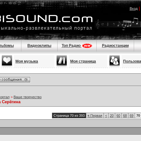
Вход
льбомы
Видеоклипы
Топ Радио
Радиостанции
Моя музыка
Моя страница
Пользов
портал
>
Ваше творчество
а Серёгина
Страница 70 из 393
«
Первая
<
20
60
68
69
70