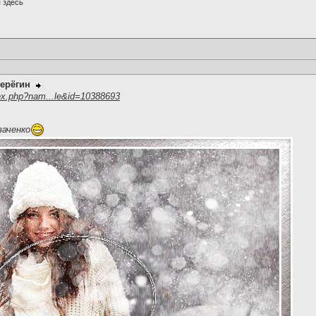
 здесь
ерёгин
ex.php?nam...le&id=10388693
заченко