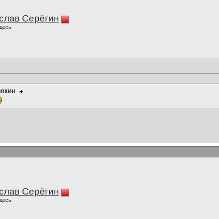
слав Серёгин
десь
зякин
слав Серёгин
десь