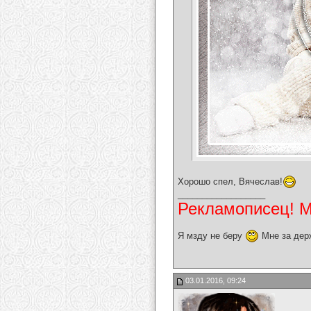
Хорошо спел, Вячеслав!
__________________
Рекламописец! Мо
Я мзду не беру
Мне за дер
03.01.2016, 09:24