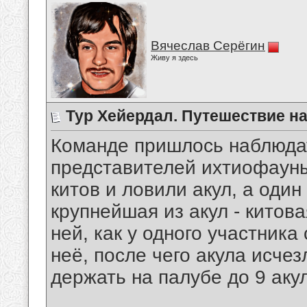
Вячеслав Серёгин
Живу я здесь
Тур Хейердал. Путешествие н
Команде пришлось наблюда
представителей ихтиофауны
китов и ловили акул, а один
крупнейшая из акул - китов
ней, как у одного участника
неё, после чего акула исче
держать на палубе до 9 акул