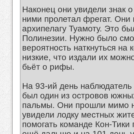
Наконец они увидели знак о
ними пролетал фрегат. Они
архипелагу Туамоту. Это б
Полинезии. Нужно было смот
вероятность наткнуться на
низкие, что издали их можн
бьёт о рифы.
На 93-ий день наблюдатель 
был один из островов южны
пальмы. Они прошли мимо не
увидели лодку местных жите
помогать команде Кон-Тики 
ещё дальше и на 101 день у