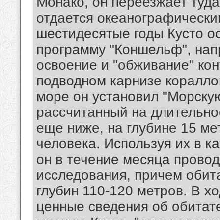
Монако, он переезжает туда
отдается океанографически
шестидесятые годы Кусто 
программу "Коншельф", нап
освоение и "обживание" ко
подводном карнизе коралло
море он установил "Морскую
рассчитанный на длительно
еще ниже, на глубине 15 мет
человека. Используя их в к
он в течение месяца прово
исследования, причем обита
глубин 110-120 метров. В х
ценные сведения об обитате