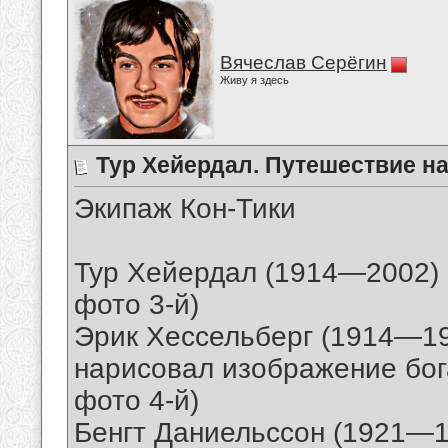
Вячеслав Серёгин
Живу я здесь
Тур Хейердал. Путешествие н
Экипаж Кон-Тики
Тур Хейердал (1914—2002) -
фото 3-й)
Эрик Хессельберг (1914—19
нарисовал изображение бога
фото 4-й)
Бенгт Даниельссон (1921—19