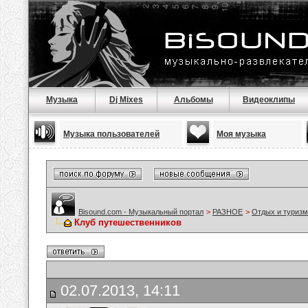
Музыка
Dj Mixes
Альбомы
Видеоклипы
Музыка пользователей
Моя музыка
Bisound.com - Музыкальный портал
>
РАЗНОЕ
>
Отдых и туризм
Клуб путешественников
02.07.2013, 14:11