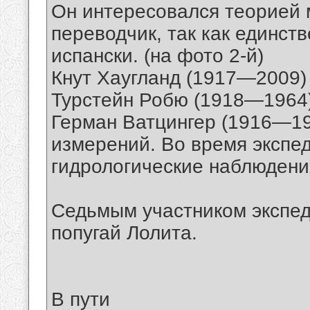
Он интересовался теорией 
переводчик, так как единст
испански. (на фото 2-й)
Кнут Хаугланд (1917—2009) -
Турстейн Робю (1918—1964) 
Герман Ватцингер (1916—19
измерений. Во время экспе
гидрологические наблюдения
Седьмым участником экспе
попугай Лолита.
В пути