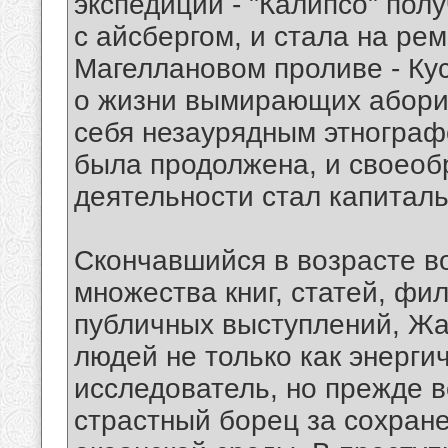
экспедиции - "Калипсо" пол
с айсбергом, и стала на ре
Магеллановом проливе - Ку
о жизни вымирающих абори
себя незаурядным этнограф
была продолжена, и своеоб
деятельности стал капиталь
Скончавшийся в возрасте во
множества книг, статей, фи
публичных выступлений, Жа
людей не только как энерг
исследователь, но прежде вс
страстный борец за сохран