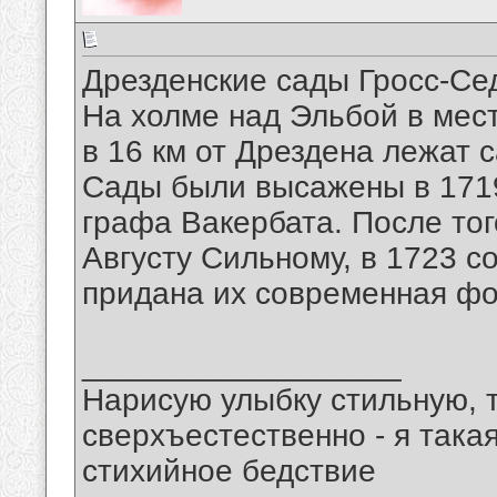
Дрезденские сады Гросс-Седл
На холме над Эльбой в месте
в 16 км от Дрездена лежат 
Сады были высажены в 1719
графа Вакербата. После тог
Августу Сильному, в 1723 
придана их современная ф
__________________
Нарисую улыбку стильную, т
сверхъестественно - я така
стихийное бедствие