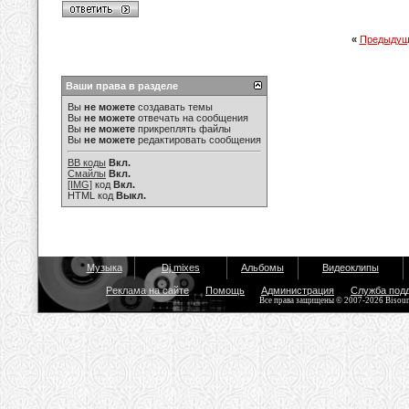
«
Предыдущ
Ваши права в разделе
Вы
не можете
создавать темы
Вы
не можете
отвечать на сообщения
Вы
не можете
прикреплять файлы
Вы
не можете
редактировать сообщения
BB коды
Вкл.
Смайлы
Вкл.
[IMG]
код
Вкл.
HTML код
Выкл.
Музыка
Dj mixes
Альбомы
Видеоклипы
Реклама на сайте
Помощь
Администрация
Служба под
Все права защищены © 2007-2026 Bisou