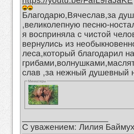
https://youtu.be/FaIL9raJaKE
Благодарю,Вячеслав,за душ
,великолепную песню-ностал
я восприняла с чистой чело
вернулись из необыкновенно
леса,который благодарил н
грибами,волнушками,масля
слав ,за нежный душевный 
Миниатюры
__________________
С уважением: Лилия Байму