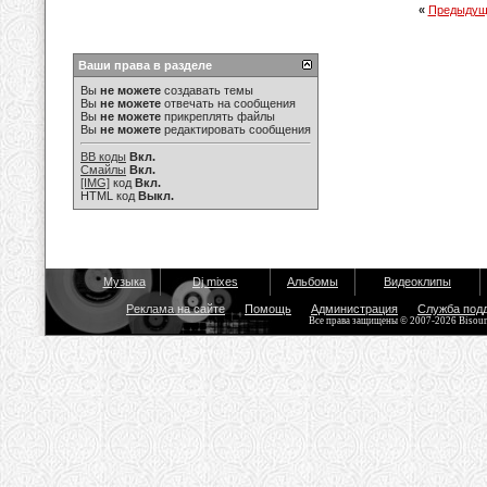
«
Предыдущ
Ваши права в разделе
Вы
не можете
создавать темы
Вы
не можете
отвечать на сообщения
Вы
не можете
прикреплять файлы
Вы
не можете
редактировать сообщения
BB коды
Вкл.
Смайлы
Вкл.
[IMG]
код
Вкл.
HTML код
Выкл.
Музыка
Dj mixes
Альбомы
Видеоклипы
Реклама на сайте
Помощь
Администрация
Служба под
Все права защищены © 2007-2026 Bisou