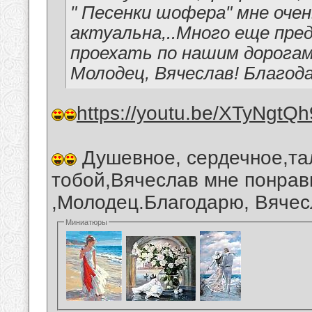
" Песенки шофера" мне оче
актуальна,..Много еще пр
проехать по нашим дорогам
Молодец, Вячеслав! Благод
https://youtu.be/XTyNgtQ
Душевное, сердечное,та
тобой,Вячеслав мне понрав
,Молодец.Благодарю, Вячес
Миниатюры