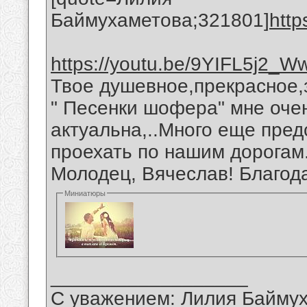
Баймухаметова;321801]
http
https://youtu.be/9YIFL5j2_W
Твое душевное,прекрасное,
" Песенки шофера" мне оче
актуальна,..Много еще пред
проехать по нашим дорогам
Молодец, Вячеслав! Благод
Миниатюры
__________________
С уважением: Лилия Байму