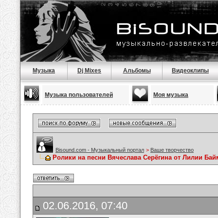
Музыка
Dj Mixes
Альбомы
Видеоклипы
Музыка пользователей
Моя музыка
Bisound.com - Музыкальный портал
>
Ваше творчество
Ролики на песни Вячеслава Серёгина от Лилии Ба
02.06.2016, 07:40