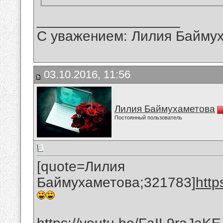
__________________
С уважением: Лилия Байму
03.10.2016, 11:56
Лилия Баймухаметова
Постоянный пользователь
[quote=Лилия
Баймухаметова;321783]
htt