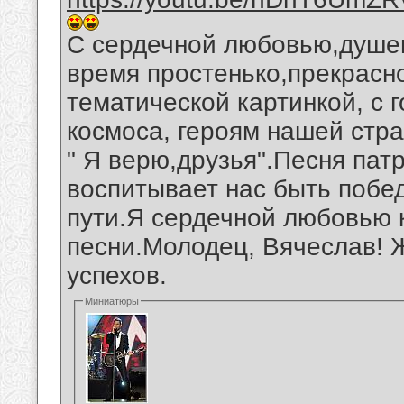
С сердечной любовью,душев
время простенько,прекрас
тематической картинкой, с 
космоса, героям нашей стр
" Я верю,друзья".Песня пат
воспитывает нас быть поб
пути.Я сердечной любовью 
песни.Молодец, Вячеслав! 
успехов.
Миниатюры