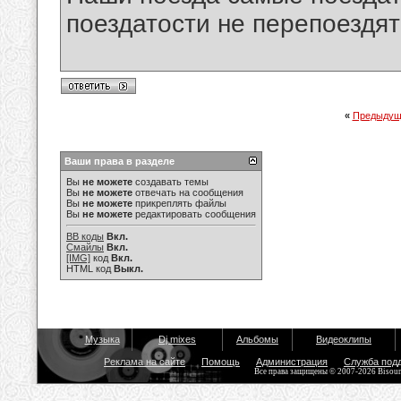
поездатости не перепоездят
«
Предыдущ
Ваши права в разделе
Вы
не можете
создавать темы
Вы
не можете
отвечать на сообщения
Вы
не можете
прикреплять файлы
Вы
не можете
редактировать сообщения
BB коды
Вкл.
Смайлы
Вкл.
[IMG]
код
Вкл.
HTML код
Выкл.
Музыка
Dj mixes
Альбомы
Видеоклипы
Реклама на сайте
Помощь
Администрация
Служба под
Все права защищены © 2007-2026 Bisou