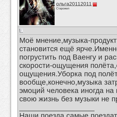
ольга20112011
Старожил
Моё мнение,музыка-продукт
становится ещё ярче.Именн
погрустить под Ваенгу и ра
скорости-ощущения полёта,
ощущения.Уборка под полё
вообще,конечно,музыка зат
эмоций человека иногда на
свою жизнь без музыки не п
__________________
Наши поезда самые поездат