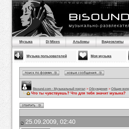
Музыка
Dj Mixes
Альбомы
Видеоклипы
Музыка пользователей
Моя музыка
Bisound.com - Музыкальный портал
>
Обсуждения
>
Общие воп
Что ты чувствуешь? Что для тебя значит музыка?
25.09.2009, 02:40