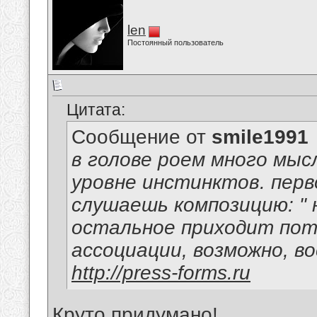
len
Постоянный пользователь
Цитата:
Сообщение от
smile1991
в голове роем много мысл
уровне инстинктов. перв
слушаешь композицию: " н
остальное приходит пот
ассоциации, возможно, в
http://press-forms.ru
Круто придумано!