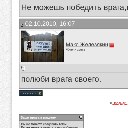
Не можешь победить врага,
02.10.2010, 16:07
Макс Железякин
Живу я здесь
полюби врага своего.
«
Предыдущ
Ваши права в разделе
Вы
не можете
создавать темы
Вы
не можете
отвечать на сообщения