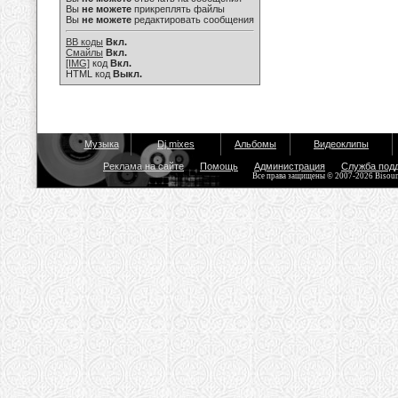
Вы
не можете
прикреплять файлы
Вы
не можете
редактировать сообщения
BB коды
Вкл.
Смайлы
Вкл.
[IMG]
код
Вкл.
HTML код
Выкл.
Музыка
Dj mixes
Альбомы
Видеоклипы
Реклама на сайте
Помощь
Администрация
Служба под
Все права защищены © 2007-2026 Bisou