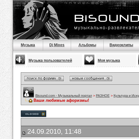
Музыка
Dj Mixes
Альбомы
Видеоклипы
Музыка пользователей
Моя музыка
Bisound.com - Музыкальный портал
>
РАЗНОЕ
>
Культура и Иск
Ваши любимые афоризмы!
24.09.2010, 11:48