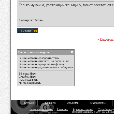
Только мужчина, уважающий женьщину, может расстаться с 
Сомерсет Моэм.
«
Предыдущ
Ваши права в разделе
Вы
не можете
создавать темы
Вы
не можете
отвечать на сообщения
Вы
не можете
прикреплять файлы
Вы
не можете
редактировать сообщения
BB коды
Вкл.
Смайлы
Вкл.
[IMG]
код
Вкл.
HTML код
Выкл.
Музыка
Dj mixes
Альбомы
Видеоклипы
Реклама на сайте
Помощь
Администрация
Служба под
Все права защищены © 2007-2026 Bisou