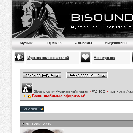
Музыка
Dj Mixes
Альбомы
Видеоклипы
Музыка пользователей
Моя музыка
Bisound.com - Музыкальный портал
>
РАЗНОЕ
>
Культура и Иск
Ваши любимые афоризмы!
28.01.2013, 20:16