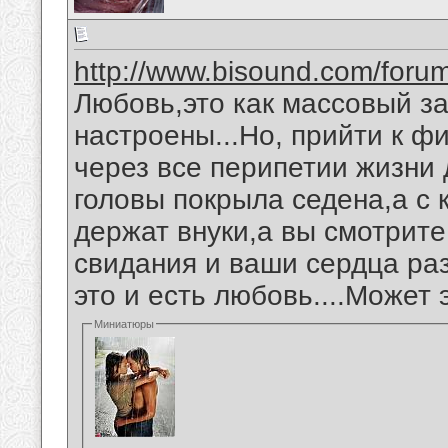
http://www.bisound.com/for
Любовь,это как массовый за
настроены...Но, прийти к ф
через все перипетии жизни 
головы покрыла седена,а с 
держат внуки,а вы смотрите 
свидания и ваши сердца раз
это и есть любовь....Может э
Миниатюры