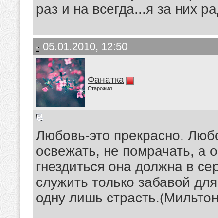
раз и на всегда...я за них р
05.01.2010, 12:50
Фанатка
Старожил
Любовь-это прекрасно. Любо
освежать, не помрачать, а о
гнездиться она должна в сер
служить только забавой дл
одну лишь страсть.(Мильто