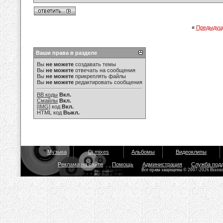
«
Предыдущ
Ваши права в разделе
Вы
не можете
создавать темы
Вы
не можете
отвечать на сообщения
Вы
не можете
прикреплять файлы
Вы
не можете
редактировать сообщения
BB коды
Вкл.
Смайлы
Вкл.
[IMG]
код
Вкл.
HTML код
Выкл.
Музыка
Dj mixes
Альбомы
Видеоклипы
Реклама на сайте
Помощь
Администрация
Служба под
Все права защищены © 2007-2026 Bisou