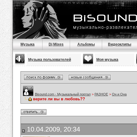
Музыка
Dj Mixes
Альбомы
Видеоклипы
Музыка пользователей
Моя музыка
Bisound.com - Музыкальный портал
>
РАЗНОЕ
>
Он и Она
верите ли вы в любовь??
10.04.2009, 20:34