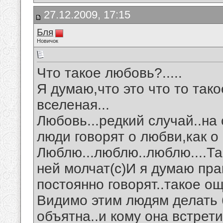
27.12.2009, 17:15
Бля
Новичок
Что такое любовь?.....
Я думаю,что это что то так
вселеная...
Любовь...редкий случай..на 
люди говорят о любви,как о 
Люблю...люблю..люблю....Так
ней молчат(с)И я думаю прав
постоянно говорят..такое ощ
Видимо этим людям делать 
объятна..и кому она встрет