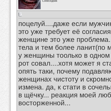
Собеседник
поцелуй....даже если мужчи
это уже требует её согласи
женщине это уже проблема..
тела и тем более ланит(по
у женщины тоолько в одном 
рот совал....хотя может я с
опять таки, почему подавл
женщинах чистоту и скромно
измена. да, к стати в соче
в щёчку... реакция моей лю
восторженной...