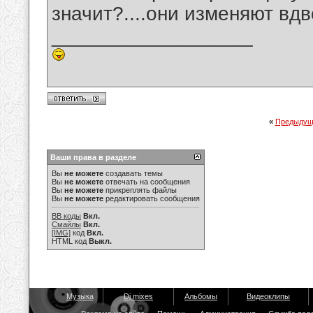
значит?....они изменяют вдв
__________________
«
Предыдущ
Ваши права в разделе
Вы
не можете
создавать темы
Вы
не можете
отвечать на сообщения
Вы
не можете
прикреплять файлы
Вы
не можете
редактировать сообщения
BB коды
Вкл.
Смайлы
Вкл.
[IMG]
код
Вкл.
HTML код
Выкл.
Музыка
Dj mixes
Альбомы
Видеоклипы