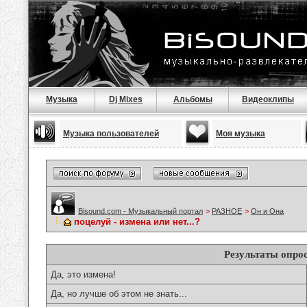
Музыка
Dj Mixes
Альбомы
Видеоклипы
Музыка пользователей
Моя музыка
Bisound.com - Музыкальный портал
>
РАЗНОЕ
>
Он и Она
поцелуй - измена или нет...?
Результаты опро
Да, это измена!
Да, но лучше об этом не знать...