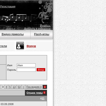
|
Регистрация
Помощь
Добавить в избранное
Видео приколы
Flash-игры
атели
Форум
Имя
Пароль
3
4
5
13
53
>
Последняя
»
Опции темы
#
21
 03.09.2008