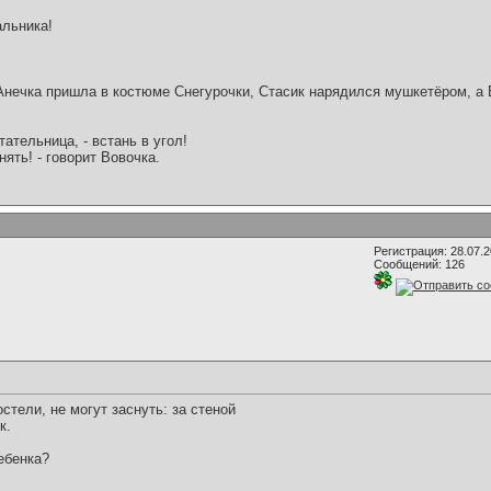
альника!
Анечка пришла в костюме Снегурочки, Стасик нарядился мушкетёром, а 
тательница, - встань в угол!
нять! - говорит Вовочка.
Регистрация: 28.07.
Сообщений: 126
стели, не могут заснуть: за стеной
к.
ебенка?