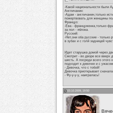
-Какой национальности были А
Англичанин:
-Адам - англичанин,только ис
пожертвовать для женщины по
Француз:
-Ева - француженка,только фр
за пол - яблока.
Русский:
-Нет,они оба русские - только 
в зубах и с голй задницей чув
Идет старушка домой через дв
Смотрит - во дворе все вверх 
шесть. А посреди всего этого 
подходит к девочке и с ужасо
- Девочка, что с тобой!
Девочка приоткрывает сначала 
- Фу-у-у-у, наигралась!
03.10.2009, 19:50
Вяче