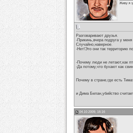
Живу я з
Разговаривают друзья.
-Прикинь,вчера подруга у меня
Случайно,наверное.
-Нет!Это они так территорию п
-Почему люди не летают,как п
-Да потому,что бухают как свин
Почему в стране,где есть Тим
и Дима Билан,убийство считае
04.10.2009, 16:16