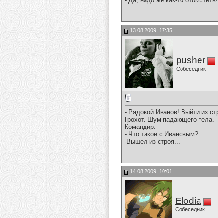
- Да, надо же как-то отомстить!
13.08.2009, 17:35
pusher
Собеседник
- Рядовой Иванов! Выйти из ст
Грохот. Шум падающего тела.
Командир:
- Что такое с Ивановым?
-Вышел из строя...
14.08.2009, 10:01
Elodia
Собеседник