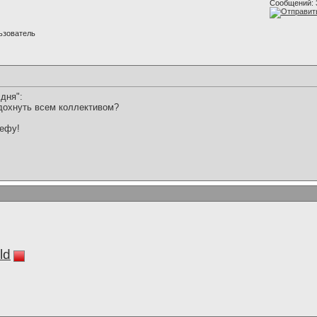
Сообщений: 
ьзователь
дня":
тдохнуть всем коллективом?
шефу!
ld