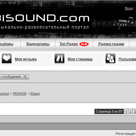
Вход
льбомы
Видеоклипы
Топ Радио
Радиостанции
Моя музыка
Моя страница
Пользов
портал
>
РАЗНОЕ
>
Юмор
Страница 3 из 87
<
1
2
Регистрация: