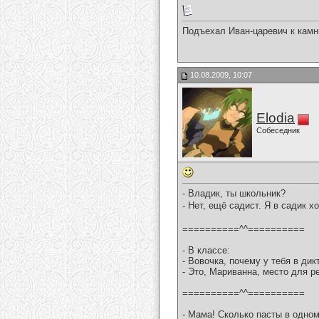
Подъехал Иван-царевич к камню
10.08.2009, 10:07
Elodia
Собеседник
- Владик, ты школьник?
- Нет, ещё садист. Я в садик х
==========^^==========
- В классе:
- Вовочка, почему у тебя в ди
- Это, Мариванна, место для р
==========^^==========
- Мама! Сколько пасты в одно