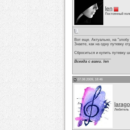
len
Постоянный пол
Вот еще. Актуально, на "злобу 
Знаете, как на одну путевку о
Сброситься и купить путевку 
__________________
Всегда с вами. len
07.08.2009, 18:46
larago
Любитель