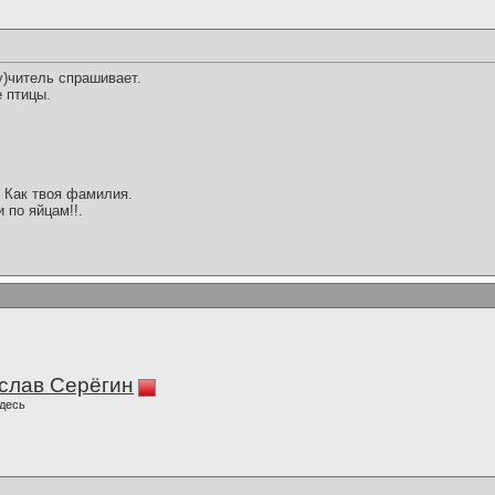
(у)читель спрашивает.
е птицы.
! Как твоя фамилия.
 по яйцам!!.
слав Серёгин
десь