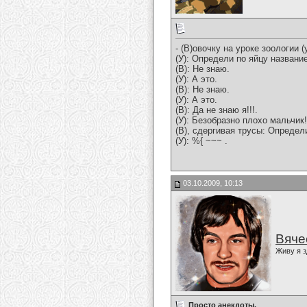
- (В)овочку на уроке зоологии 
(У): Определи по яйцу названи
(В): Hе знаю.
(У): А это.
(В): Hе знаю.
(У): А это.
(В): Да не знаю я!!!.
(У): Безобразно плохо мальчик
(В), сдергивая трусы: Определи
(У): %{ ~~~ .
03.10.2009, 10:13
Вяче
Живу я з
Просто анекдоты.