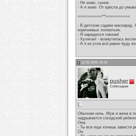
- Не знаю, сынок.
- А я знаю. От кресла до умыв
==========^^==========
- В детском садике маскарад. 
коричневых лохмотьях.
- Я нарядился говном!
- Хулиган! - возмутилась воспи
- А я из угла всё равно буду во
12.08.2009, 20:42
pusher
Собеседник
Обычная ночь. Муж и жена в по
надрывается соседский ребено
Она:
- Ты все еще хочешь завести р
Он: