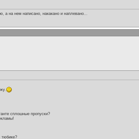
, а на нем написано, накакано и наплевано...
ожу.
ктанте сплошные пропуски?
екламы!
м тюбике?