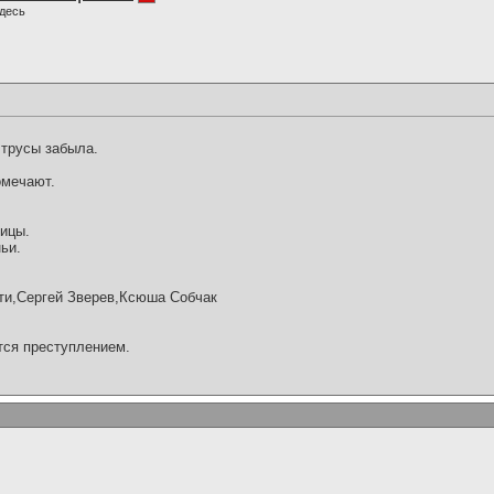
десь
 трусы забыла.
омечают.
тицы.
ьи.
ати,Сергей Зверев,Ксюша Собчак
тся преступлением.