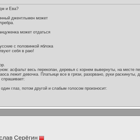
дм и Ева?
тинный джентльмен может
лребра.
анцуженка может отдаться
русские с половинкой яблока
ствуют себя в раю!
ор.
дном: асфальт весь перекопан, деревья с корнем вывернуты, на месте п
хаоса лежит девочка. Платьице все в грязи, разорвано, руки раскинуты,
м спрашивает:
один глаз, потом другой и слабым голосом произносит:
слав Серёгин