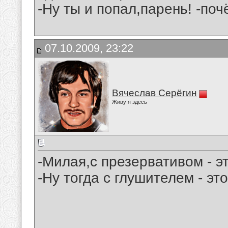
-Ну ты и попал,парень! -поч
07.10.2009, 23:22
Вячеслав Серёгин
Живу я здесь
-Милая,с презервативом - э
-Ну тогда с глушителем - эт