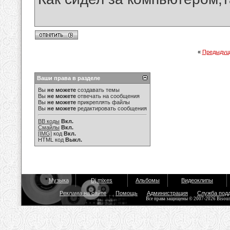
«
Предыдущ
Ваши права в разделе
Вы
не можете
создавать темы
Вы
не можете
отвечать на сообщения
Вы
не можете
прикреплять файлы
Вы
не можете
редактировать сообщения
BB коды
Вкл.
Смайлы
Вкл.
[IMG]
код
Вкл.
HTML код
Выкл.
Музыка
Dj mixes
Альбомы
Видеоклипы
Реклама на сайте
Помощь
Администрация
Служба под
Все права защищены © 2007-2026 Bisou