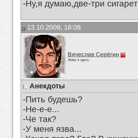
-Ну,я думаю,две-три сигарет
13.10.2009, 16:08
Вячеслав Серёгин
Живу я здесь
Анекдоты
-Пить будешь?
-Не-е-е...
-Че так?
-У меня язва...