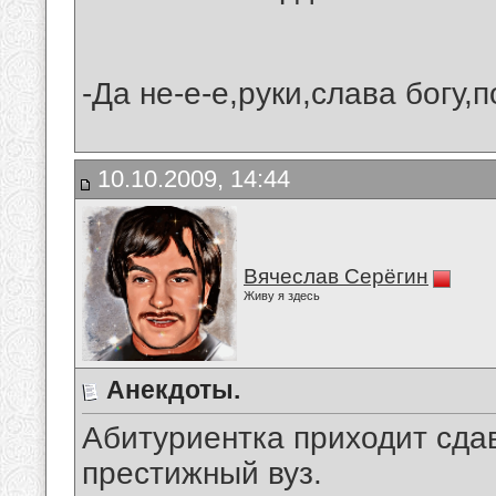
-Да не-е-е,руки,слава богу,п
10.10.2009, 14:44
Вячеслав Серёгин
Живу я здесь
Анекдоты.
Абитуриентка приходит сда
престижный вуз.