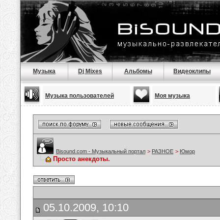
Музыка
Dj Mixes
Альбомы
Видеоклипы
Музыка пользователей
Моя музыка
Bisound.com - Музыкальный портал
>
РАЗНОЕ
>
Юмор
Просто анекдоты.
05.10.2009, 10:10