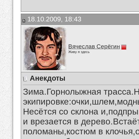
18.10.2009, 18:43
Вячеслав Серёгин
Живу я здесь
Анекдоты
Зима.Горнолыжная трасса.Н
экипировке:очки,шлем,модн
Несётся со склона и,подпры
и врезается в дерево.Встаё
поломаны,костюм в клочья,о