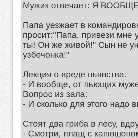
Мужик отвечает: Я ВООБЩЕ
Папа уезжает в командировн
просит:"Папа, привези мне у
ты! Он же живой!" Сын не ун
узбечонка!"
Лекция о вреде пьянства.
- И вообще, от пьющих мyже
Вопрос из зала:
- И сколько для этого надо 
Стоят два гриба в лесу, вдр
- Смотри, плащ с капюшоном