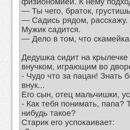
физиономией. К нему подход
— Ты чего, браток, грустиш
— Садись рядом, расскажу.
Мужик садится.
— Дело в том, что скамейка
Дедушка сидит на крылечке
внучком, играющим во двор
- Чудо что за пацан! Знать 
внук...
Его сын, отец мальчишки, у
- Как тебя понимать, папа? 
нибудь такое?
Старик его успокаивает: