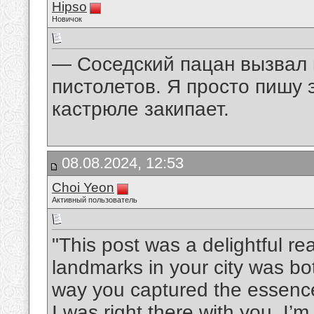
Hipso
Новичок
— Соседский пацан вызвал 
пистолетов. Я просто пишу 
кастрюле закипает.
08.08.2024, 12:53
Choi Yeon
Активный пользователь
"This post was a delightful rea
landmarks in your city was b
way you captured the essence
I was right there with you. I’m