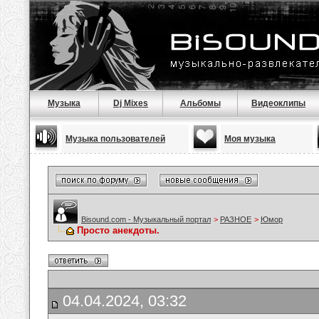
Музыка
Dj Mixes
Альбомы
Видеоклипы
Музыка пользователей
Моя музыка
Bisound.com - Музыкальный портал
>
РАЗНОЕ
>
Юмор
Просто анекдоты.
04.04.2024, 03:32