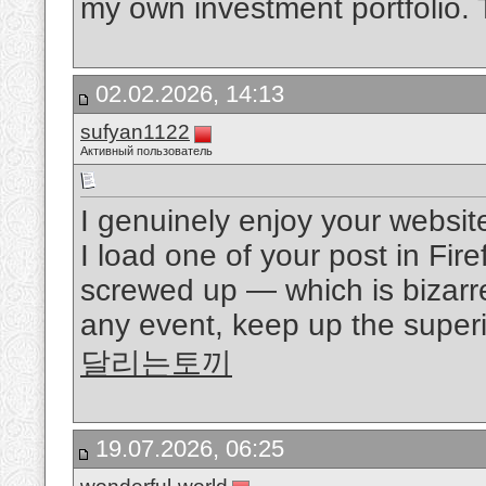
my own investment portfolio. 
02.02.2026, 14:13
sufyan1122
Активный пользователь
I genuinely enjoy your websit
I load one of your post in Fir
screwed up — which is bizarr
any event, keep up the superio
달리는토끼
19.07.2026, 06:25