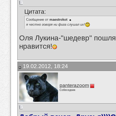
Цитата:
Сообщение от
maestrokot
я честно говоря ни фига слушал их!
Оля Лукина-"шедевр" пошлят
нравится!
19.02.2012, 18:24
panterazoom
Собеседник