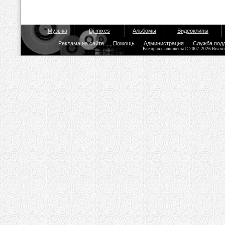
Музыка
Dj mixes
Альбомы
Видеоклипы
Реклама на сайте
Помощь
Администрация
Служба под
Все права защищены © 2007-2026 Bisou