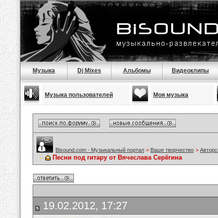
Музыка
Dj Mixes
Альбомы
Видеоклипы
Музыка пользователей
Моя музыка
Bisound.com - Музыкальный портал
>
Ваше творчество
>
Авторс
Песни под гитару от Вячеслава Серёгина
19.02.2012, 17:27