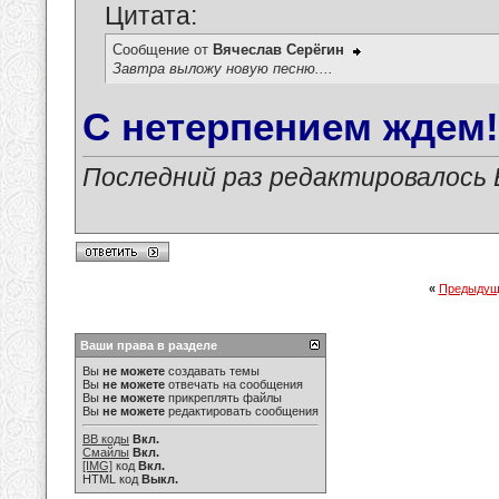
Цитата:
Сообщение от
Вячеслав Серёгин
Завтра выложу новую песню....
С нетерпением ждем!!
Последний раз редактировалось В
«
Предыдущ
Ваши права в разделе
Вы
не можете
создавать темы
Вы
не можете
отвечать на сообщения
Вы
не можете
прикреплять файлы
Вы
не можете
редактировать сообщения
BB коды
Вкл.
Смайлы
Вкл.
[IMG]
код
Вкл.
HTML код
Выкл.