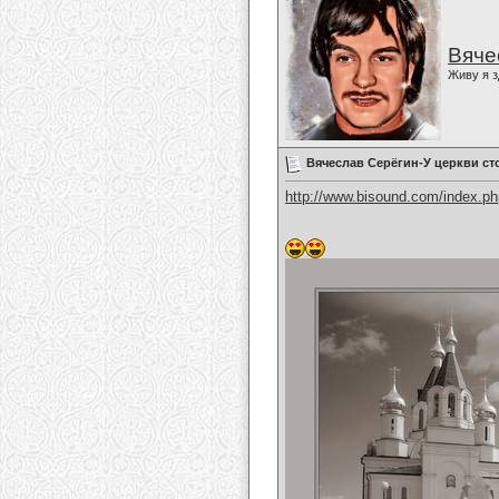
Вяче
Живу я з
Вячеслав Серёгин-У церкви ст
http://www.bisound.com/index.p