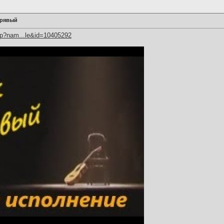
ерявый
hp?nam...le&id=10405292