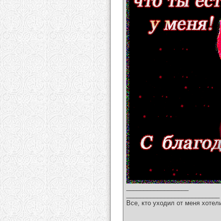
__________________
___________________________
Все, кто уходил от меня хотел