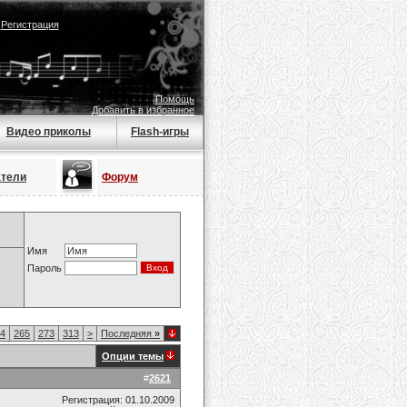
|
Регистрация
Помощь
Добавить в избранное
Видео приколы
Flash-игры
атели
Форум
Имя
Пароль
4
265
273
313
>
Последняя
»
Опции темы
#
2621
Регистрация: 01.10.2009