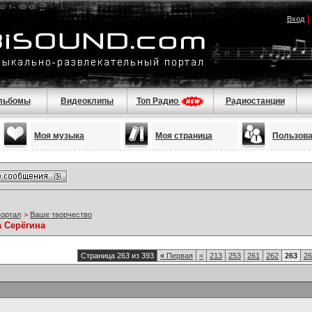
Вход
льбомы
Видеоклипы
Топ Радио
Радиостанции
Моя музыка
Моя страница
Пользов
портал
>
Ваше творчество
а Серёгина
Страница 263 из 393
«
Первая
<
213
253
261
262
263
26