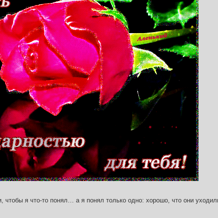
и, чтобы я что-то понял… а я понял только одно: хорошо, что они уходил