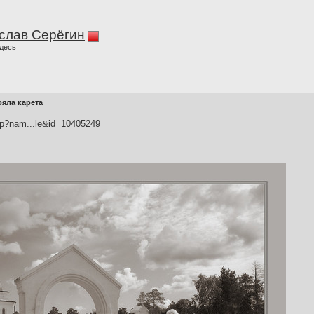
слав Серёгин
десь
ояла карета
hp?nam...le&id=10405249