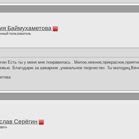
ия Баймухаметова
нный пользователь
ин Есть ты у меня мне понравилась . Милое,нежное,прекрасное,приятн
овью. Благодарю за шикарное ,уникальное творчество. Ты молодец,Вяч
етова
слав Серёгин
десь