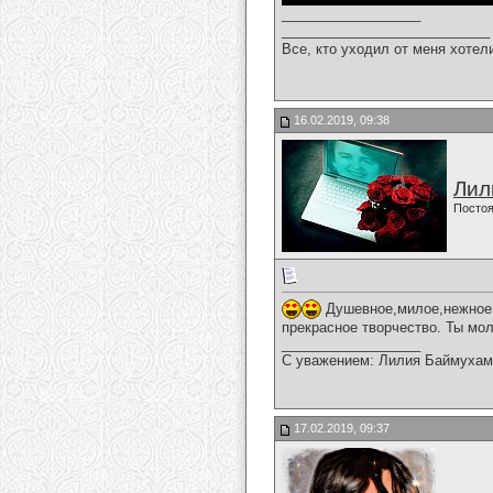
__________________
___________________________
Все, кто уходил от меня хотел
16.02.2019, 09:38
Лил
Постоя
Душевное,милое,нежное,
прекрасное творчество. Ты мо
__________________
С уважением: Лилия Баймухам
17.02.2019, 09:37