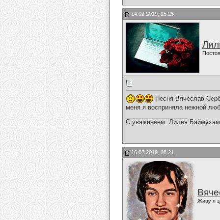
14.02.2019, 15:25
Лил
Постоя
Песня Вячеслав Серёг
меня я восприняла нежной люб
__________________
С уважением: Лилия Баймухам
16.02.2019, 08:21
Вяче
Живу я з