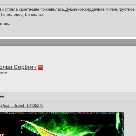
ви стояла карета-мне понравилась.Душевное,сердечное,милое,грустное
 Ты молодец, Вячеслав.
етова
слав Серёгин
десь
еня
hp?nam...le&id=10405270