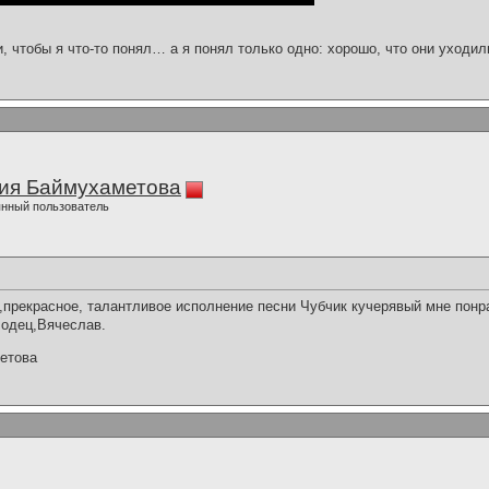
и, чтобы я что-то понял… а я понял только одно: хорошо, что они уходил
ия Баймухаметова
нный пользователь
прекрасное, талантливое исполнение песни Чубчик кучерявый мне понр
лодец,Вячеслав.
етова