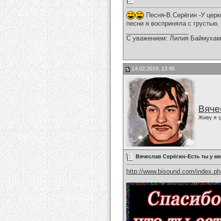
Песня-В.Серёгин -У церк
песни я восприняла с грустью.
__________________
С уважением: Лилия Баймухам
14.02.2019, 13:45
Вяче
Живу я з
Вячеслав Серёгин-Есть ты у м
http://www.bisound.com/index.p