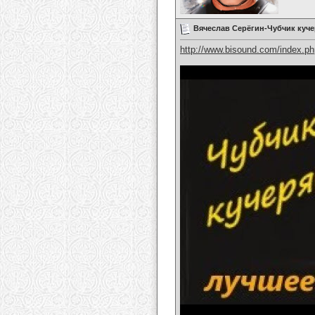
Вячеслав Серёгин-Чубчик куч
http://www.bisound.com/index.p