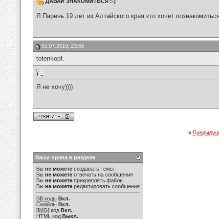
ДАВАЙ ЗНАКОМИТЬСЯ :-)
Я Парень 19 лет из Алтайского края кто хочет познакомить
01.07.2010, 23:56
totenkopf.
Я не хочу))))
«
Предыдущ
Ваши права в разделе
Вы
не можете
создавать темы
Вы
не можете
отвечать на сообщения
Вы
не можете
прикреплять файлы
Вы
не можете
редактировать сообщения
BB коды
Вкл.
Смайлы
Вкл.
[IMG]
код
Вкл.
HTML код
Выкл.