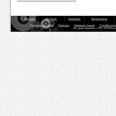
Музыка
Dj mixes
Альбомы
Видеоклипы
Реклама на сайте
Помощь
Администрация
Служба под
Все права защищены © 2007-2026 Bisou