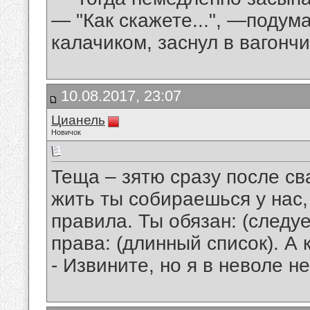
— "Как скажете...", —подум
калачиком, заснул в вагонч
10.08.2017, 23:07
Цианель
Новичок
Теща – зятю сразу после сва
жить ты собираешься у нас,
правила. Ты обязан: (следу
права: (длинный список). А 
- Извините, но я в неволе