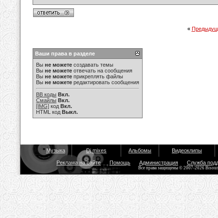
«
Предыдущ
Ваши права в разделе
Вы
не можете
создавать темы
Вы
не можете
отвечать на сообщения
Вы
не можете
прикреплять файлы
Вы
не можете
редактировать сообщения
BB коды
Вкл.
Смайлы
Вкл.
[IMG]
код
Вкл.
HTML код
Выкл.
Музыка
Dj mixes
Альбомы
Видеоклипы
Реклама на сайте
Помощь
Администрация
Служба под
Все права защищены © 2007-2026 Bisou