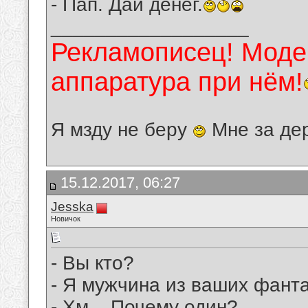
- Пап. Дай денег.
__________________
Рекламописец! Модер
аппаратура при нём!
Я мзду не беру
Мне за де
15.12.2017, 06:27
Jesska
Новичок
- Вы кто?
- Я мужчина из ваших фанта
- Хм... Почему один?