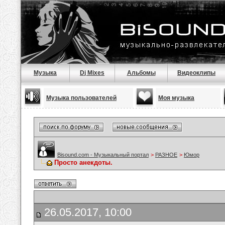
Музыка
Dj Mixes
Альбомы
Видеоклипы
Музыка пользователей
Моя музыка
Bisound.com - Музыкальный портал
>
РАЗНОЕ
>
Юмор
Просто анекдоты.
26.05.2017, 10:00