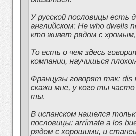
У русской пословицы есть 
английском: He who dwells next
кто живет рядом с хромым,
То есть о чем здесь говори
компании, научишься плохом
Французы говорят так: dis moi 
скажи мне, у кого ты часто
ты.
В испанском нашелся тольк
пословицы: arrímate a los bue
рядом с хорошими, и станеш