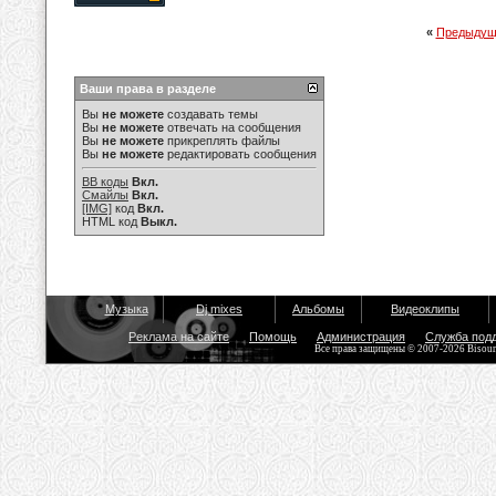
«
Предыдущ
Ваши права в разделе
Вы
не можете
создавать темы
Вы
не можете
отвечать на сообщения
Вы
не можете
прикреплять файлы
Вы
не можете
редактировать сообщения
BB коды
Вкл.
Смайлы
Вкл.
[IMG]
код
Вкл.
HTML код
Выкл.
Музыка
Dj mixes
Альбомы
Видеоклипы
Реклама на сайте
Помощь
Администрация
Служба под
Все права защищены © 2007-2026 Bisou