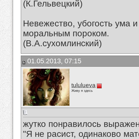
(К.Гельвецкий)
Невежество, убогость ума и
моральным пороком.
(В.А.сухомлинский)
01.05.2013, 07:15
tululueva
Живу я здесь
жутко понравилось выражен
"Я не расист, одинаково ма