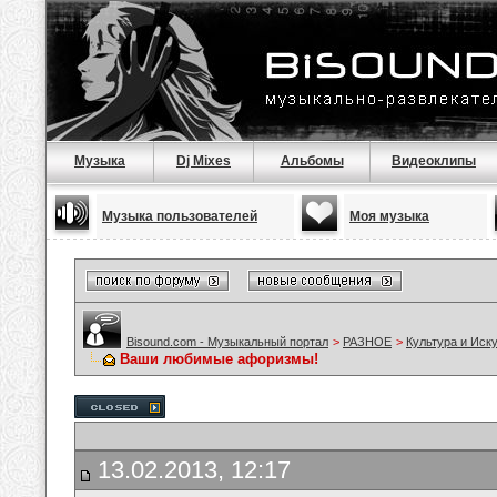
Музыка
Dj Mixes
Альбомы
Видеоклипы
Музыка пользователей
Моя музыка
Bisound.com - Музыкальный портал
>
РАЗНОЕ
>
Культура и Иск
Ваши любимые афоризмы!
13.02.2013, 12:17