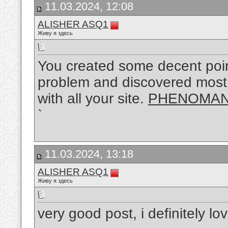
11.03.2024, 12:08
ALISHER ASQ1
Живу я здесь
You created some decent point
problem and discovered most p
with all your site.
PHENOMA
`
11.03.2024, 13:18
ALISHER ASQ1
Живу я здесь
very good post, i definitely lov