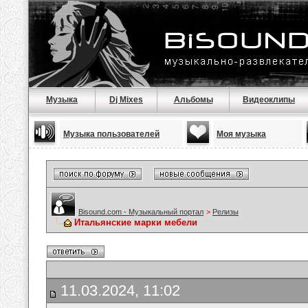
Музыка
Dj Mixes
Альбомы
Видеоклипы
Музыка пользователей
Моя музыка
Bisound.com - Музыкальный портал
>
Релизы
Итальянские марки мебели
11.03.2024, 11:02