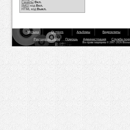
Смайлы
Вкл.
[IMG]
код
Вкл.
HTML код
Выкл.
Музыка
Dj mixes
Альбомы
Видеоклипы
Реклама на сайте
Помощь
Администрация
Служба под
Все права защищены © 2007-2026 Bisou