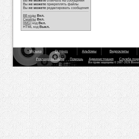
Вы
не можете
отвечать на сообщения
Вы
не можете
прикреплять файлы
Вы
не можете
редактировать сообщения
BB коды
Вкл.
Смайлы
Вкл.
[IMG]
код
Вкл.
HTML код
Выкл.
Музыка
Dj mixes
Альбомы
Видеоклипы
Реклама на сайте
Помощь
Администрация
Служба под
Все права защищены © 2007-2026 Bisou