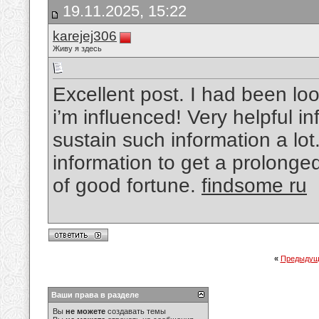
19.11.2025, 15:22
karejej306
Живу я здесь
Excellent post. I had been look
i’m influenced! Very helpful in
sustain such information a lot
information to get a prolong
of good fortune.
findsome ru
«
Предыдущ
Ваши права в разделе
Вы
не можете
создавать темы