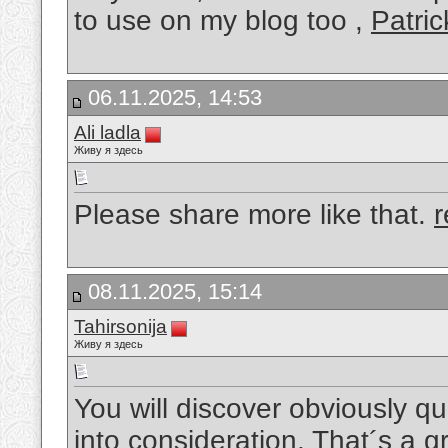
to use on my blog too ,
Patric
06.11.2025, 14:53
Ali ladla
Живу я здесь
Please share more like that.
r
08.11.2025, 15:14
Tahirsonija
Живу я здесь
You will discover obviously quit
into consideration. That´s a gre