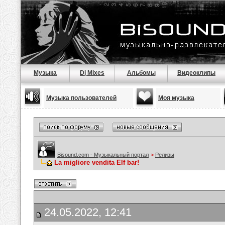
Музыка
Dj Mixes
Альбомы
Видеоклипы
Музыка пользователей
Моя музыка
Bisound.com - Музыкальный портал
>
Релизы
La migliore vendita Elf bar!
24.05.2022, 12:41