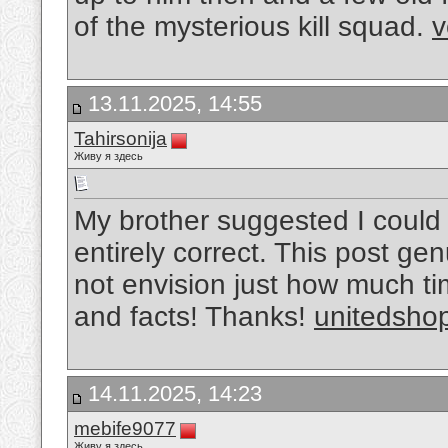
of the mysterious kill squad.
v
13.11.2025, 14:55
Tahirsonija
Живу я здесь
My brother suggested I could 
entirely correct. This post g
not envision just how much tim
and facts! Thanks!
unitedsho
14.11.2025, 14:23
mebife9077
Живу я здесь