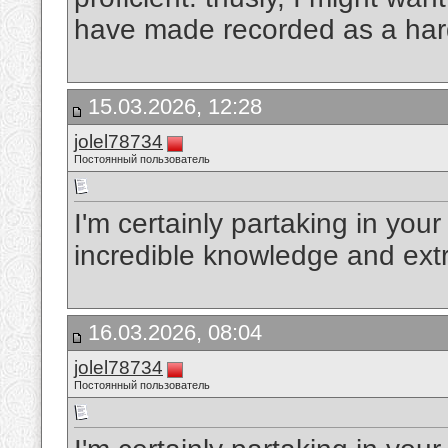
have made recorded as a hard
15.03.2026, 12:28
jolel78734
Постоянный пользователь
I'm certainly partaking in you
incredible knowledge and extr
16.03.2026, 08:04
jolel78734
Постоянный пользователь