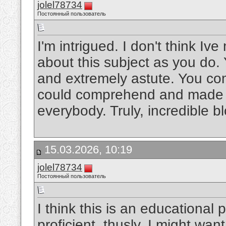
jolel78734
Постоянный пользователь
I'm intrigued. I don't think 
about this subject as you do. 
and extremely astute. You co
could comprehend and made th
everybody. Truly, incredible 
15.03.2026, 10:19
jolel78734
Постоянный пользователь
I think this is an educational 
proficient. thusly, I might wa