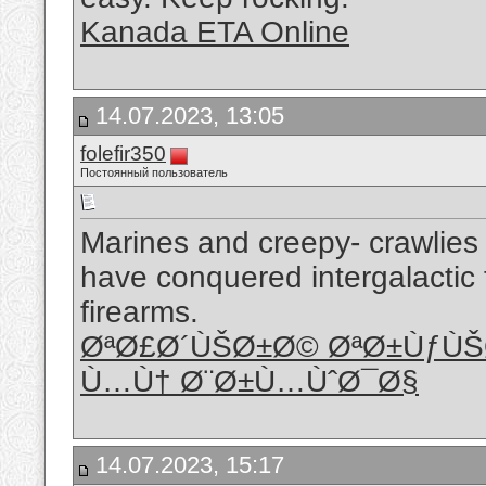
Kanada ETA Online
14.07.2023, 13:05
folefir350
Постоянный пользователь
Marines and creepy- crawlies
have conquered intergalactic t
firearms.
ØªØ£Ø´ÙŠØ±Ø© ØªØ±ÙƒÙŠ
Ù…Ù† Ø¨Ø±Ù…ÙˆØ¯Ø§
14.07.2023, 15:17