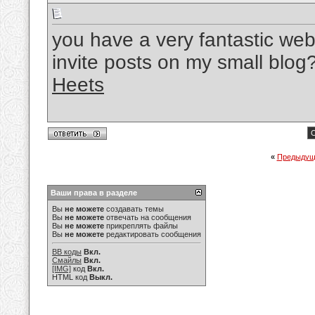
you have a very fantastic we
invite posts on my small blog
Heets
С
«
Предыдущ
Ваши права в разделе
Вы
не можете
создавать темы
Вы
не можете
отвечать на сообщения
Вы
не можете
прикреплять файлы
Вы
не можете
редактировать сообщения
BB коды
Вкл.
Смайлы
Вкл.
[IMG]
код
Вкл.
HTML код
Выкл.