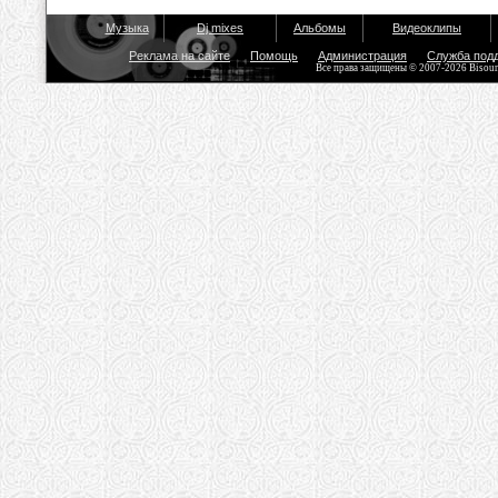
Музыка
Dj mixes
Альбомы
Видеоклипы
Реклама на сайте
Помощь
Администрация
Служба под
Все права защищены © 2007-2026 Bisou