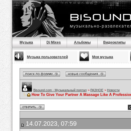
Музыка
Dj Mixes
Альбомы
Видеоклипы
Музыка пользователей
Моя музыка
Bisound.com - Музыкальный портал
>
РАЗНОЕ
>
Новости
How To Give Your Partner A Massage Like A Professio
С
14.07.2023, 07:59