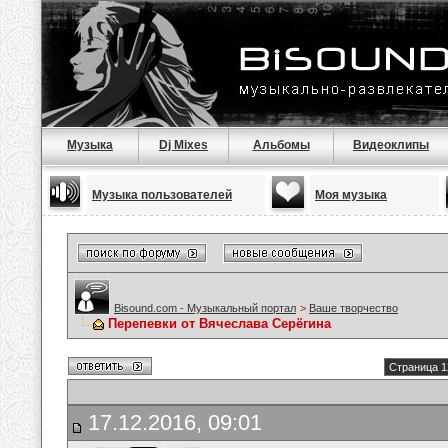
Музыка
Dj Mixes
Альбомы
Видеоклипы
Музыка пользователей
Моя музыка
Bisound.com - Музыкальный портал
>
Ваше творчество
Перепевки от Вячеслава Серёгина
Страница 1
17.12.2016, 09:01