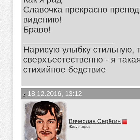
Славочка прекрасно препод
видению!
Браво!
__________________
Нарисую улыбку стильную, т
сверхъестественно - я така
стихийное бедствие
18.12.2016, 13:12
Вячеслав Серёгин
Живу я здесь