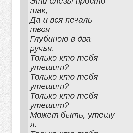
Эти слёзы просто
так,
Да и вся печаль
твоя
Глубиною в два
ручья.
Только кто тебя
утешит?
Только кто тебя
утешит?
Только кто тебя
утешит?
Может быть, утешу
я.