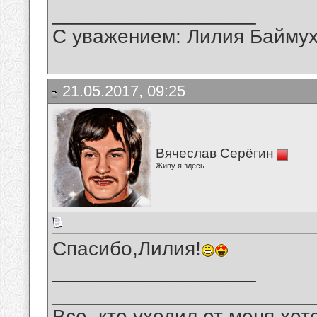
__________________
С уважением: Лилия Байму
21.05.2017, 09:25
Вячеслав Серёгин
Живу я здесь
Спасибо,Лилия!
__________________
_______________________
Все, кто уходил от меня хот