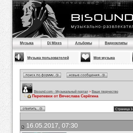
Музыка
Dj Mixes
Альбомы
Видеоклипы
Музыка пользователей
Моя музыка
Bisound.com - Музыкальный портал
>
Ваше творчество
Перепевки от Вячеслава Серёгина
Страница 1
16.05.2017, 07:30