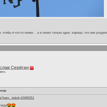
и, чтобы я что-то понял… а я понял только одно: хорошо, что они уходил
слав Серёгин
десь
сегда
hp?nam...le&id=10400251
сегда