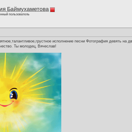
ия Баймухаметова
нный пользователь
ятное,талантливое,грустное исполнение песни Фотография девять на д
чество. Ты молодец, Вячеслав!