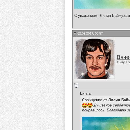
__________________
С уважением: Лилия Баймухам
02.09.2017, 08:57
Вяче
Живу я з
Цитата:
Сообщение от
Лилия Бай
Душевное,сердечное
понравилось. Благодарю з