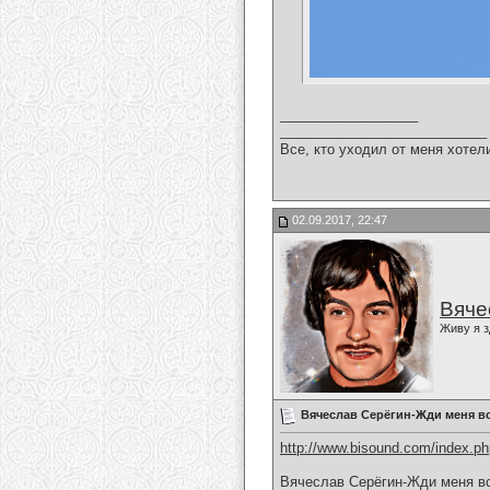
__________________
___________________________
Все, кто уходил от меня хотел
02.09.2017, 22:47
Вяче
Живу я з
Вячеслав Серёгин-Жди меня в
http://www.bisound.com/index.p
Вячеслав Серёгин-Жди меня в