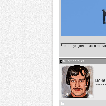
__________________
___________________________
Все, кто уходил от меня хотел
02.09.2017, 22:43
Вяче
Живу я з