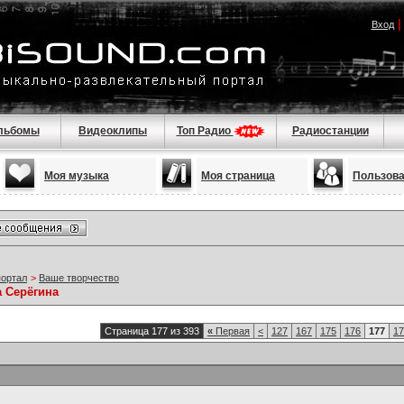
Вход
льбомы
Видеоклипы
Топ Радио
Радиостанции
Моя музыка
Моя страница
Пользов
портал
>
Ваше творчество
а Серёгина
Страница 177 из 393
«
Первая
<
127
167
175
176
177
17