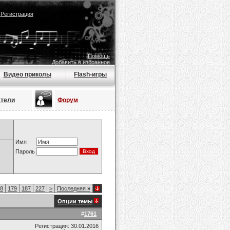
|
Регистрация
Помощь
Добавить в избранное
Видео приколы
Flash-игры
атели
Форум
Имя
Пароль
8
179
187
227
>
Последняя
»
Опции темы
#
1761
Регистрация: 30.01.2016