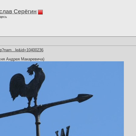
слав Серёгин
десь
hp?nam...le&id=10400236
сня Андрея Макаревича)