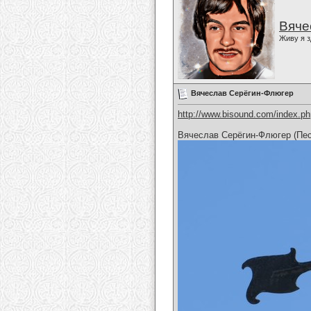
Вяче
Живу я з
Вячеслав Серёгин-Флюгер
http://www.bisound.com/index.p
Вячеслав Серёгин-Флюгер (Пе