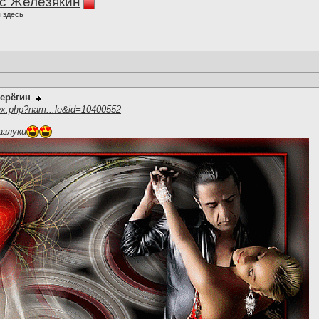
с Железякин
 здесь
ерёгин
ex.php?nam...le&id=10400552
азлуки