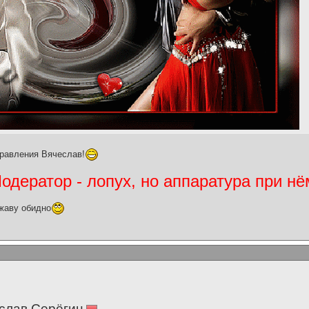
равления Вячеслав!
дератор - лопух, но аппаратура при нё
жаву обидно
слав Серёгин