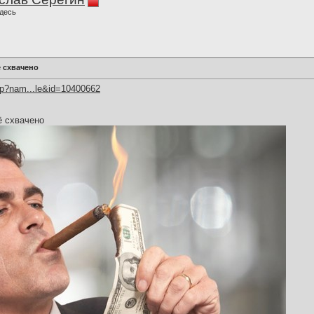
десь
ё схвачено
hp?nam...le&id=10400662
ё схвачено