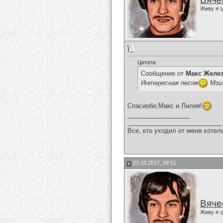
Живу я з
Цитата:
Сообщение от
Макс Желе
Интересная песня
Мои 
Спасиобо,Макс и Лилия!
__________________
___________________________
Все, кто уходил от меня хотел
23.10.2017, 09:51
Вяче
Живу я з