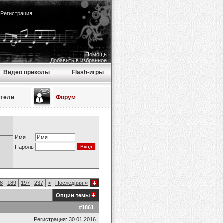
|
Регистрация
Помощь
Добавить в избранное
Видео приколы
Flash-игры
атели
Форум
Имя
Пароль
8
189
197
237
>
Последняя
»
Опции темы
#
1861
Регистрация: 30.01.2016