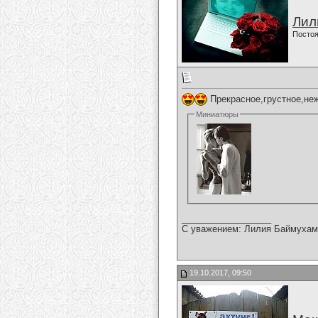
Лил
Постоя
Прекрасное,грустное,неж
Миниатюры
__________________
С уважением: Лилия Баймухам
19.10.2017, 09:50