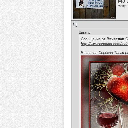
Мак
Живу я
Цитата:
Сообщение от
Вячеслав С
http://www.bisound.com/ind
Вячеслав Серёгин-Танго р