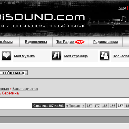
Вход
льбомы
Видеоклипы
Топ Радио
Радиостанции
Моя музыка
Моя страница
Пользов
портал
>
Ваше творчество
а Серёгина
Страница 187 из 393
«
Первая
<
137
177
185
186
187
18