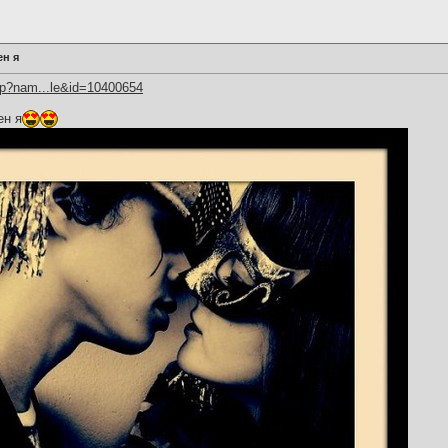
ен я
hp?nam...le&id=10400654
ен я