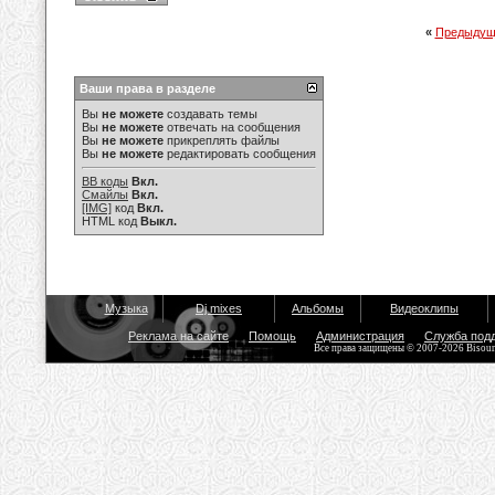
«
Предыдущ
Ваши права в разделе
Вы
не можете
создавать темы
Вы
не можете
отвечать на сообщения
Вы
не можете
прикреплять файлы
Вы
не можете
редактировать сообщения
BB коды
Вкл.
Смайлы
Вкл.
[IMG]
код
Вкл.
HTML код
Выкл.
Музыка
Dj mixes
Альбомы
Видеоклипы
Реклама на сайте
Помощь
Администрация
Служба под
Все права защищены © 2007-2026 Bisou