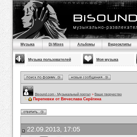
Музыка
Dj Mixes
Альбомы
Видеоклипы
Музыка пользователей
Моя музыка
Bisound.com - Музыкальный портал
>
Ваше творчество
Перепевки от Вячеслава Серёгина
22.09.2013, 17:05