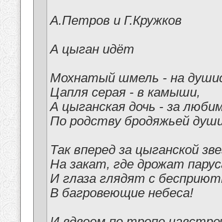
А.Петров и Г.Кружков
А цыган идёт
Мохнатый шмель - на души
Цапля серая - в камыши,
А цыганская дочь - за люби
По родству бродяжьей души
Так вперед за цыганской зве
На закат, где дрожат парус
И глаза глядят с бесприют
В багровеющие небеса!
И вдвоем по тропе навстреч