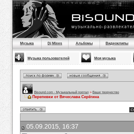
Музыка
Dj Mixes
Альбомы
Видеоклипы
Музыка пользователей
Моя музыка
Bisound.com - Музыкальный портал
>
Ваше творчество
Перепевки от Вячеслава Серёгина
Ст
05.09.2015, 16:37