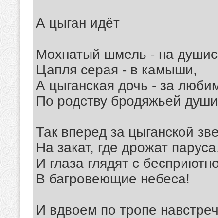
А цыган идёт
Мохнатый шмель - на душис
Цапля серая - в камыши,
А цыганская дочь - за люби
По родству бродяжьей души
Так вперед за цыганской зв
На закат, где дрожат паруса
И глаза глядят с бесприютн
В багровеющие небеса!
И вдвоем по тропе навстреч