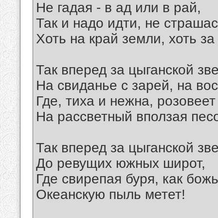
Не гадая - в ад или в рай,
Так и надо идти, не страшас
Хоть на край земли, хоть за
Так вперед за цыганской зв
На свиданье с зарей, на вос
Где, тиха и нежна, розовеет
На рассветный вползая песо
Так вперед за цыганской зв
До ревущих южных широт,
Где свирепая буря, как божь
Океанскую пыль метет!