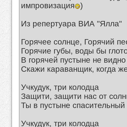
импровизация
)
Из репертуара ВИА "Ялла"
Горячее солнце, Горячий пе
Горячие губы, воды бы глот
В горячей пустыне не видно
Скажи караванщик, когда ж
Учкудук, три колодца
Защити, защити нас от сол
Ты в пустыне спасительный к
Учкудук, три колодца