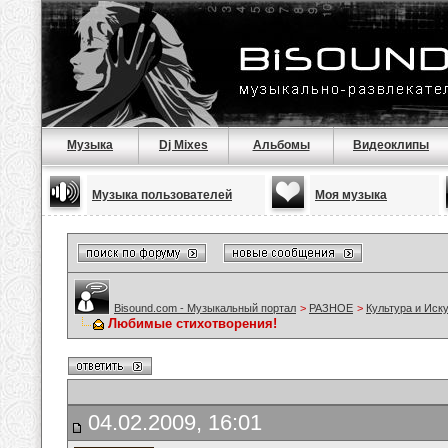
Музыка
Dj Mixes
Альбомы
Видеоклипы
Музыка пользователей
Моя музыка
Bisound.com - Музыкальный портал
>
РАЗНОЕ
>
Культура и Иск
Любимые стихотворения!
04.02.2009, 16:01