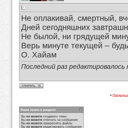
Не оплакивай, смертный, в
Дней сегодняшних завтрашн
Не былой, ни грядущей мину
Верь минуте текущей – будь
О. Хайам
Последний раз редактировалось ma
«
Предыдущ
Ваши права в разделе
Вы
не можете
создавать темы
Вы
не можете
отвечать на сообщения
Вы
не можете
прикреплять файлы
Вы
не можете
редактировать сообщения