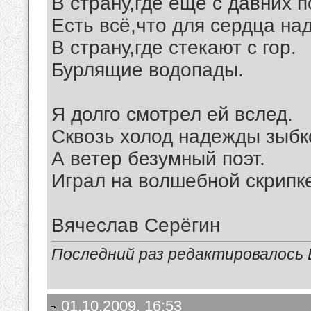
В страну,где ещё с давних п
Есть всё,что для сердца над
В страну,где стекают с гор.
Бурлящие водопады.
Я долго смотрел ей вслед.
Сквозь холод надежды зыбк
А ветер безумный поэт.
Играл на волшебной скрипк
Вячеслав Серёгин
Последний раз редактировалось В
01.10.2009, 16:53