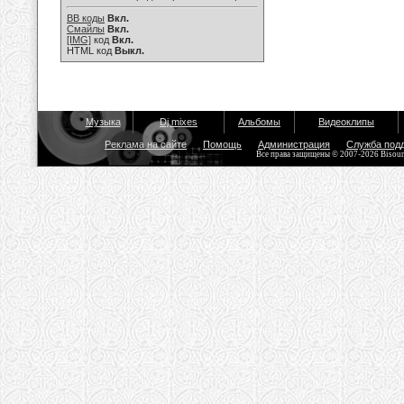
BB коды
Вкл.
Смайлы
Вкл.
[IMG]
код
Вкл.
HTML код
Выкл.
Музыка
Dj mixes
Альбомы
Видеоклипы
Реклама на сайте
Помощь
Администрация
Служба под
Все права защищены © 2007-2026 Bisou