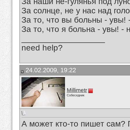
За наши не-гулянья под лун
За солнце, не у нас над гол
За то, что вы больны - увы! 
За то, что я больна - увы! -
__________________
need help?
24.02.2009, 19:22
Millimetr
Собеседник
А может кто-то пишет сам? 