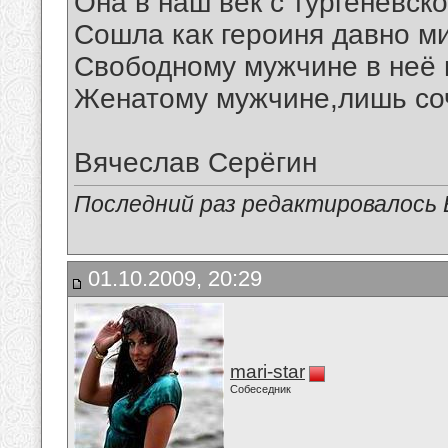
Она в наш век с тургеневск
Сошла как героиня давно ми
Свободному мужчине в неё 
Женатому мужчине,лишь соч
Вячеслав Серёгин
Последний раз редактировалось В
01.10.2009, 20:29
mari-star
Собеседник