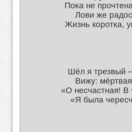
Пока не прочтена
Лови же радос
Жизнь коротка, у
Шёл я трезвый –
Вижу: мёртвая
«О несчастная! В
«Я была чересч