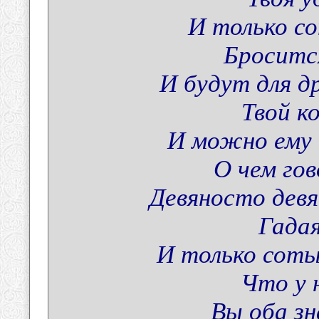
И только с
Бросится
И будут для д
Твой к
И можно ему 
О чем го
Девяносто дев
Гадая
И только соты
Что у 
Вы оба зн