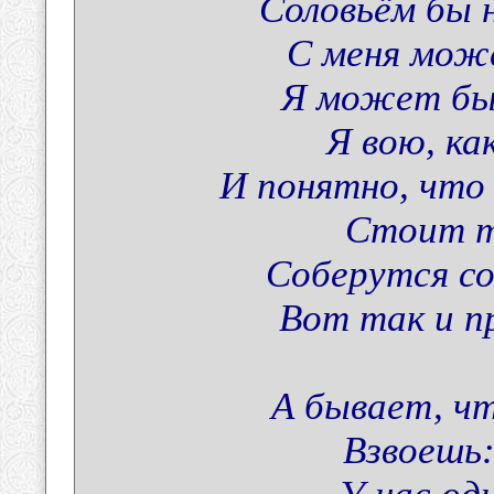
Соловьём бы 
С меня може
Я может бы 
Я вою, ка
И понятно, что 
Стоит т
Соберутся со
Вот так и п
А бывает, чт
Взвоешь: