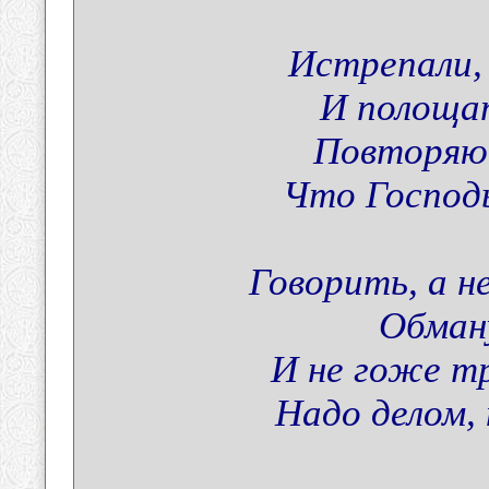
Истрепали,
И полощат
Повторяю 
Что Господь
Говорить, а н
Обман
И не гоже т
Надо делом,