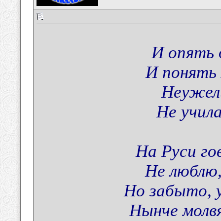
И опять 
И понять 
Неужели
Не учила
На Руси го
Не люблю,
Но забыто, 
Нынче молвя