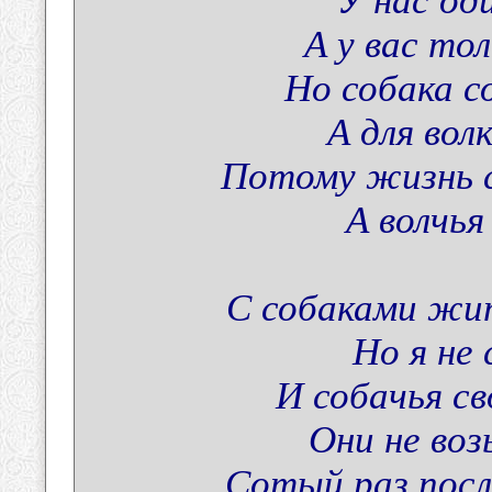
У нас од
А у вас тол
Но собака с
А для вол
Потому жизнь с
А волчья
С собаками жит
Но я не 
И собачья св
Они не воз
Сотый раз посл