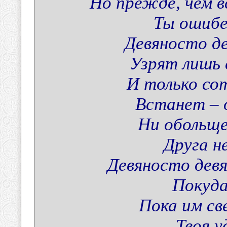
Но прежде, чем в
Ты ошибе
Девяносто де
Узрят лишь 
И только со
Встанет – 
Ни обольще
Друга н
Девяносто девя
Покуда
Пока им св
Твоя у