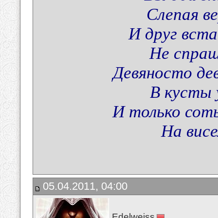
Слепая в
И друг вста
Не спраш
Девяносто де
В кусты 
И только сот
На висе
05.04.2011, 04:00
Edelweiss