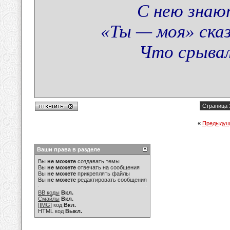
С нею знаю
«Ты — моя» сказ
Что срывал
Страница 
«
Предыдущ
Ваши права в разделе
Вы
не можете
создавать темы
Вы
не можете
отвечать на сообщения
Вы
не можете
прикреплять файлы
Вы
не можете
редактировать сообщения
BB коды
Вкл.
Смайлы
Вкл.
[IMG]
код
Вкл.
HTML код
Выкл.