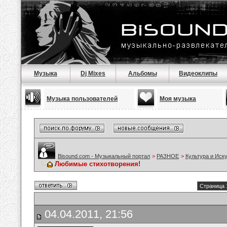
Музыка
Dj Mixes
Альбомы
Видеоклипы
Музыка пользователей
Моя музыка
Bisound.com - Музыкальный портал
>
РАЗНОЕ
>
Культура и Иск
Любимые стихотворения!
Страница 
04.04.2011, 21:56