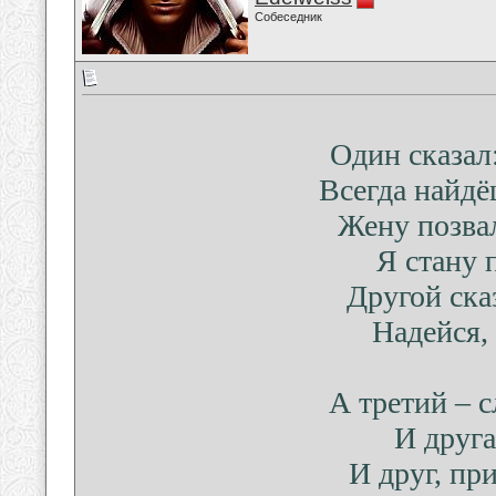
Собеседник
Один сказал:
Всегда найдё
Жену позвал
Я стану 
Другой сказ
Надейся, 
А третий – с
И друга
И друг, пр