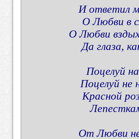
И ответил м
О Любви в с
О Любви вздых
Да глаза, ка
Поцелуй на
Поцелуй не 
Красной ро
Лепесткам
От Любви не