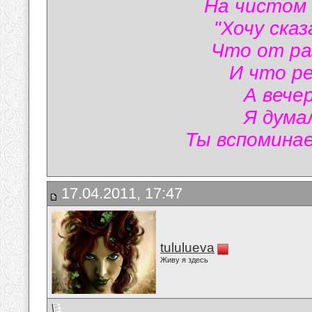
На чистом 
"Хочу ска
Что от ра
И что ре
А вече
Я думал
Ты вспомина
17.04.2011, 17:47
tululueva
Живу я здесь