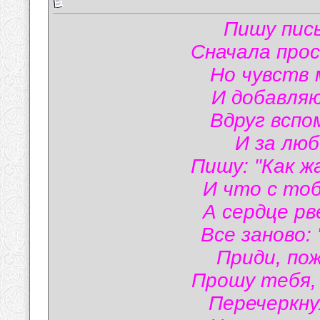
Пишу пис
Сначала прос
Но чувств 
И добавляю
Вдруг вспо
И за люб
Пишу: "Как ж
И что с тоб
А сердце рв
Все заново:
Приди, пож
Прошу тебя, 
Перечеркну