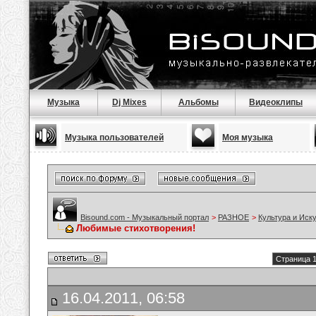
Музыка
Dj Mixes
Альбомы
Видеоклипы
Музыка пользователей
Моя музыка
Bisound.com - Музыкальный портал
>
РАЗНОЕ
>
Культура и Иск
Любимые стихотворения!
Страница 1
16.04.2011, 06:58