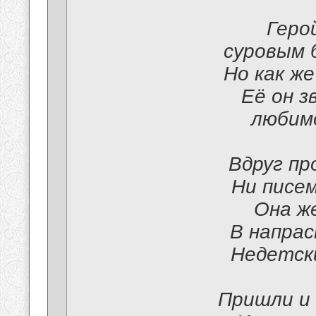
Геро
суровым 
Но как же
Её он з
любимо
Вдруг пр
Ни писем
Она же
В напрас
Недетски
Пришли и 