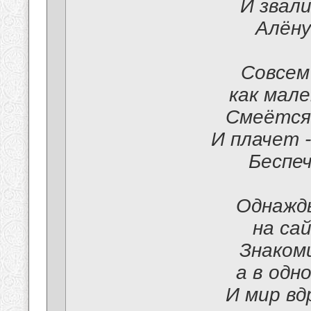
И звали
Алёну
Совсем
как мале
Смеётся 
И плачет -
Беспеч
Однажд
на са
Знакоми
а в одн
И мир вд