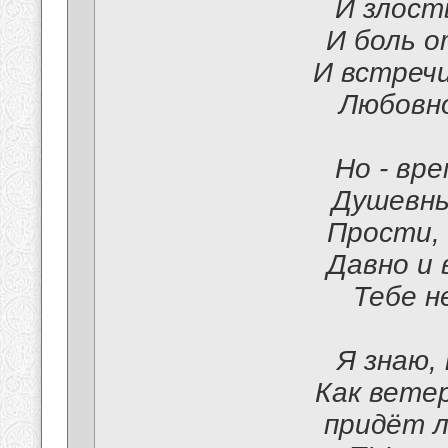
И злость
И боль о
И встречи
Любовно
Но - вр
Душевны
Прости,
Давно и 
Тебе н
Я знаю,
Как ветер
придёт 