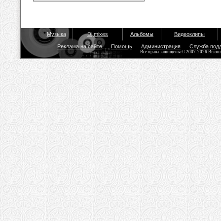
Музыка
Dj mixes
Альбомы
Видеоклипы
Реклама на сайте
Помощь
Администрация
Служба под
Все права защищены © 2007-2026 Bisou