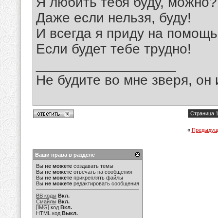
Я любить тебя буду, можно?
Даже если нельзя, буду!
И всегда я приду на помощь
Если будет тебе трудно!
__________________
Не будите во мне зверя, он 
Страница 1
«
Предыдущ
Ваши права в разделе
Вы
не можете
создавать темы
Вы
не можете
отвечать на сообщения
Вы
не можете
прикреплять файлы
Вы
не можете
редактировать сообщения
BB коды
Вкл.
Смайлы
Вкл.
[IMG]
код
Вкл.
HTML код
Выкл.