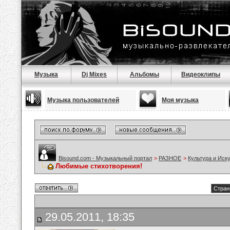
Музыка
Dj Mixes
Альбомы
Видеоклипы
Музыка пользователей
Моя музыка
Bisound.com - Музыкальный портал
>
РАЗНОЕ
>
Культура и Иск
Любимые стихотворения!
Стран
29.05.2011, 18:35