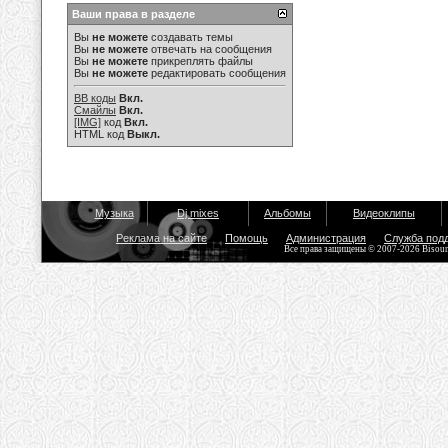
Ваши права в разделе
Вы
не можете
создавать темы
Вы
не можете
отвечать на сообщения
Вы
не можете
прикреплять файлы
Вы
не можете
редактировать сообщения
BB коды
Вкл.
Смайлы
Вкл.
[IMG]
код
Вкл.
HTML код
Выкл.
Музыка
Dj mixes
Альбомы
Видеоклипы
Реклама на сайте
Помощь
Администрация
Служба под
Все права защищены © 2007-2026 Bisou