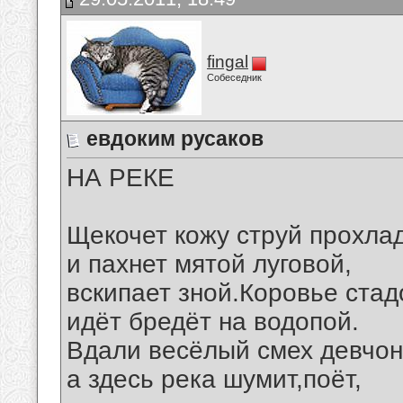
fingal
Собеседник
евдоким русаков
НА РЕКЕ
Щекочет кожу струй прохла
и пахнет мятой луговой,
вскипает зной.Коровье стад
идёт бредёт на водопой.
Вдали весёлый смех девчон
а здесь река шумит,поёт,