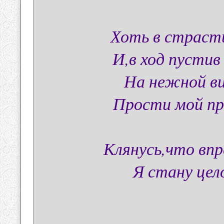
Хоть в страсти
И,в ход пустив
На нежной ви
Прости мой про
Клянусь,что впр
Я стану цел