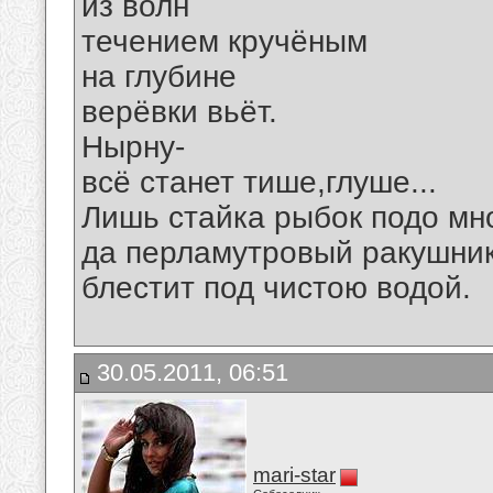
из волн
течением кручёным
на глубине
верёвки вьёт.
Нырну-
всё станет тише,глуше...
Лишь стайка рыбок подо мн
да перламутровый ракушни
блестит под чистою водой.
30.05.2011, 06:51
mari-star