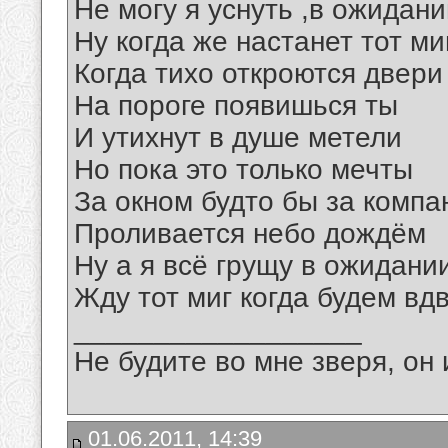
Не могу я уснуть ,в ожидан
Ну когда же настанет тот ми
Когда тихо откроются двери
На пороге появишься ты
И утихнут в душе метели
Но пока это только мечты
За окном будто бы за комп
Проливается небо дождём
Ну а я всё грущу в ожидани
Жду тот миг когда будем вдв
__________________
Не будите во мне зверя, он 
01.06.2011, 14:39