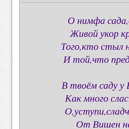
О нимфа сада,
Живой укор к
Того,кто стыл 
И той,что пред
В твоём саду у 
Как много слас
О,уступи,слад
От Вишен не