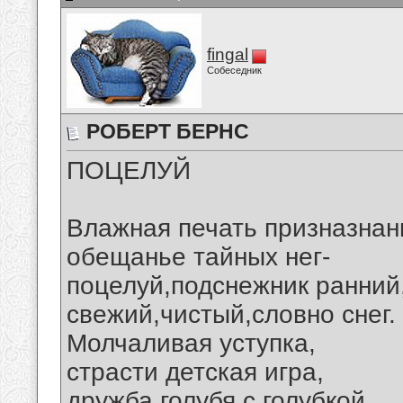
fingal
Собеседник
РОБЕРТ БЕРНС
ПОЦЕЛУЙ
Влажная печать призназнан
обещанье тайных нег-
поцелуй,подснежник ранний
свежий,чистый,словно снег.
Молчаливая уступка,
страсти детская игра,
дружба голубя с голубкой,