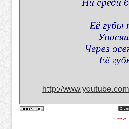
Ни среди б
Её губы 
Уносящ
Через осен
Её губ
http://www.youtube.com/
Стран
«
Предыдущ