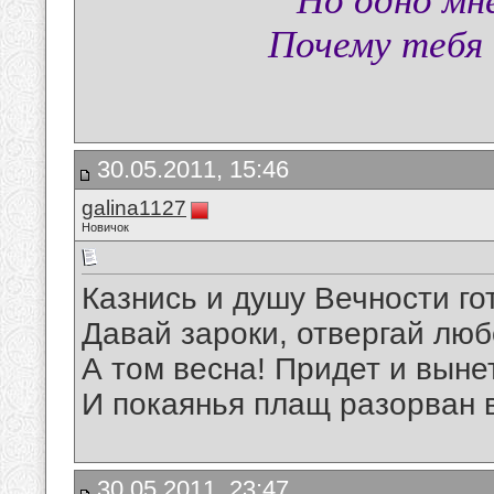
Но одно мн
Почему тебя
30.05.2011, 15:46
galina1127
Новичок
Казнись и душу Вечности го
Давай зароки, отвергай люб
А том весна! Придет и выне
И покаянья плащ разорван 
30.05.2011, 23:47