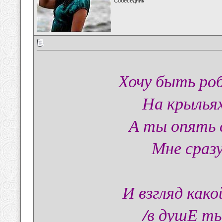
Собеседник
Хочу быть ро
На крыльях
А ты опять 
Мне сразу
И взгляд как
/в душЕ ты