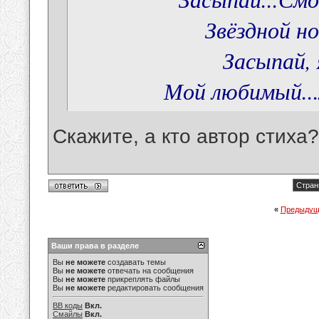
Звёздной н
Засыпай, 
Мой любимый...
Скажите, а кто автор стиха?
Стран
«
Предыдущ
Ваши права в разделе
Вы
не можете
создавать темы
Вы
не можете
отвечать на сообщения
Вы
не можете
прикреплять файлы
Вы
не можете
редактировать сообщения
BB коды
Вкл.
Смайлы
Вкл.