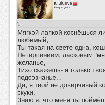
tululueva
Живу я здесь
Мягкой лапкой коснёшься л
любимый,
Ты такая на свете одна, ко
Нетерпением, ласковым "мя
желанье,
Тихо скажешь- я только тво
подсознанье...
Да, я твой не доверчивый ко
скуки,
Знаю я, что меня ты поймё