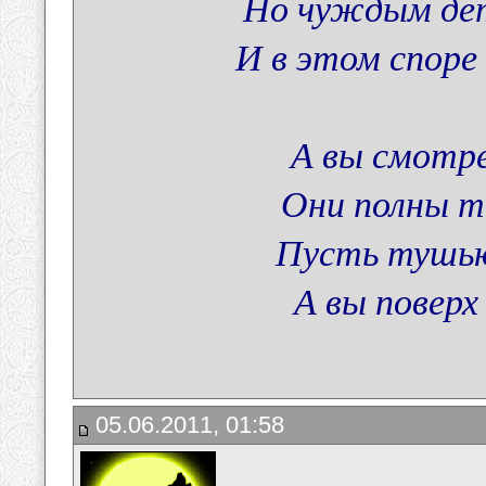
Но чуждым дет
И в этом спор
А вы смотрел
Они полны т
Пусть тушью
А вы повер
05.06.2011, 01:58