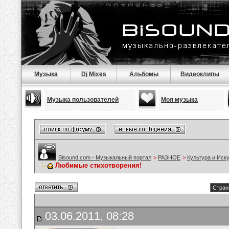
Музыка
Dj Mixes
Альбомы
Видеоклипы
Музыка пользователей
Моя музыка
Bisound.com - Музыкальный портал
>
РАЗНОЕ
>
Культура и Иск
Любимые стихотворения!
Стран
03.06.2011, 08:28