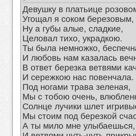
Девушку в платьице розово
Угощал я соком березовым,
Ну а губы алые, сладкие,
Целовал тихо, украдкою.
Ты была немножко, беспечн
И любовь нам казалась веч
В ответ березка ветвями ка
И сережкою нас повенчала.
Под ногами трава зеленая,
Мы с тобою очень, влюблен
Солнце лучики шлет игривы
Мы стоим под березкой сча
А ты мило мне улыбаешься,
И ветвями чуть-чуть прикр