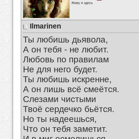
Живу я здесь
Ilmarinen
Ты любишь дьявола,
А он тебя - не любит.
Любовь по правилам
Не для него будет.
Ты любишь искренне,
А он лишь всё смеётся.
Слезами чистыми
Твоё сердечко бьётся.
Но ты надеешься,
Что он тебя заметит.
И в миг осмелишься