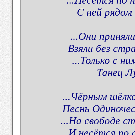
...Несётся по 
С ней рядом
...Они приняли
Взяли без стра
...Только с н
Танец Лу
...Чёрным шёлк
Песнь Одиночес
...На свободе с
И несётся по 