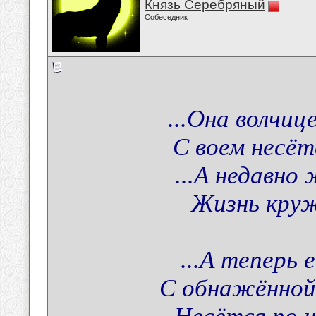
Князь Серебряный
Собеседник
...Она волчи
С воем несётс
...А недавно
Жизнь круж
...А теперь 
С обнажённой 