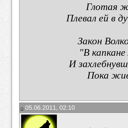
Глотая ж
Плевал ей в д
Закон Волк
"В капкане
И захлебнувш
Пока жива
05.06.2011, 02:10