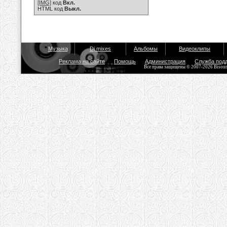
[IMG]
код
Вкл.
HTML код
Выкл.
Музыка
Dj mixes
Альбомы
Видеоклипы
Реклама на сайте
Помощь
Администрация
Служба под
Все права защищены © 2007-2026 Bisou