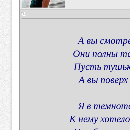
А вы смотре
Они полны та
Пусть тушью
А вы повер
Я в темнот
К нему хотелос