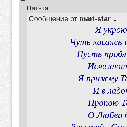
Цитата:
Сообщение от
mari-star
Я укрою
Чуть касаясь 
Пусть пробл
Исчезают 
Я прижму Те
И в ладо
Пропою Т
О Любви б
Засыпай...Смо