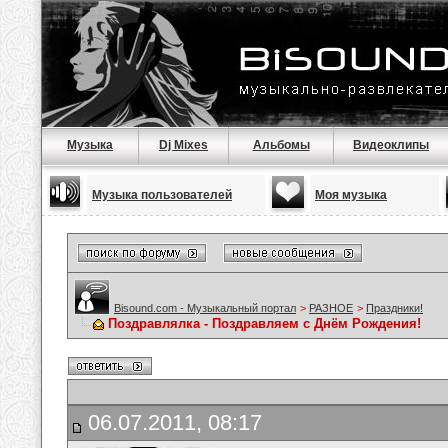
Музыка
Dj Mixes
Альбомы
Видеоклипы
Музыка пользователей
Моя музыка
Bisound.com - Музыкальный портал
>
РАЗНОЕ
>
Праздники!
Поздравлялка - Поздравляем с Днём Рождения!
06.07.2011, 08:17