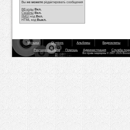
Вы
не можете
редактировать сообщения
BB коды
Вкл.
Смайлы
Вкл.
[IMG]
код
Вкл.
HTML код
Выкл.
Музыка
Dj mixes
Альбомы
Видеоклипы
Реклама на сайте
Помощь
Администрация
Служба под
Все права защищены © 2007-2026 Bisou