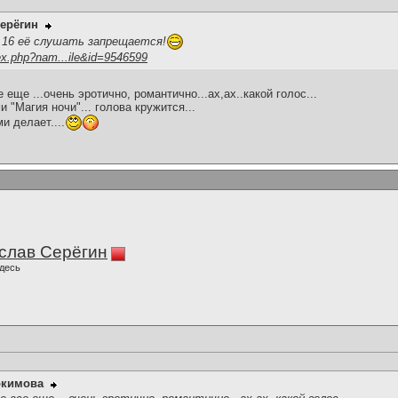
ерёгин
 16 её слушать запрещается!
ex.php?nam...ile&id=9546599
еще ...очень эротично, романтично...ах,ах..какой голос...
 "Магия ночи"... голова кружится...
и делает....
слав Серёгин
десь
окимова