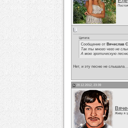
Еле
Постоя
Цитата:
Сообщение от
Вячеслав С
Так ты много чего не слы
А мою эротическую песню
Нет, и эту песню не слышала...
28.12.2012, 23:39
Вяче
Живу я з