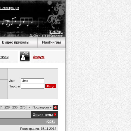
|
Регистрация
Помощь
Добавить в избранное
Видео приколы
Flash-игры
атели
Форум
Имя
Пароль
7
228
236
276
>
Последняя
»
Опции темы
#
2251
Регистрация: 15.11.2012