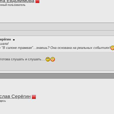
на Евдокимова
нный пользователь
ерёгин
шала!
 "В салоне трамвая"...знаешь? Она основана на реальных событиях!
готова слушать и слушать....
слав Серёгин
десь