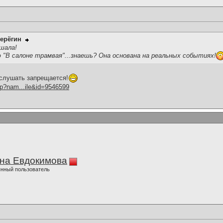
ерёгин
шала!
 "В салоне трамвая"...знаешь? Она основана на реальных событиях!
 слушать запрещается!
hp?nam...ile&id=9546599
на Евдокимова
нный пользователь