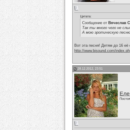
Цитата:
Сообщение от
Вячеслав С
Так ты много чего не слы
А мою эротическую песню
Вот эта песня! Детям до 16 её
http://www.bisound.com/index.p
28.12.2012, 23:51
Еле
Постоя