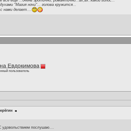
 все еще ...очень эротично, романтично...ах,ах..какой голос...
ухами "Магия ночи"... голова кружится...
с нами делает....
на Евдокимова
нный пользователь
ерёгин
С удовольствием послушаю....