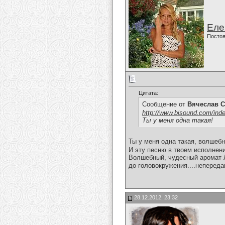
Еле
Постоя
Цитата:
Сообщение от
Вячеслав С
http://www.bisound.com/ind
Ты у меня одна такая!
Ты у меня одна такая, волшебн
И эту песню в твоем исполнен
Волшебный, чудесный аромат Л
до головокружения....непереда
28.12.2012, 23:32