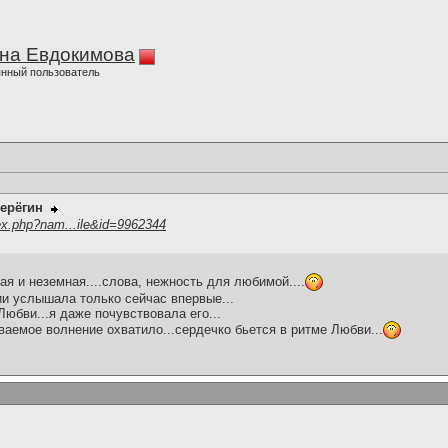
на Евдокимова
нный пользователь
ерёгин
ex.php?nam...ile&id=9962344
ая и неземная....слова, нежность для любимой....
ии услышала только сейчас впервые...
юбви...я даже почувствовала его...
ваемое волнение охватило...сердечко бьется в ритме Любви...