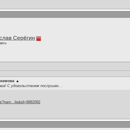
слав Серёгин
десь
окимова
ва! С удовольствием послушаю....
hp?nam...ile&id=9982092