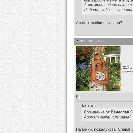
Мы взрослые уже, а в душе
А от меня сейчас пахнет д
Любовь, любовь...что она 
Аромат любви слышала?
28.12.2012, 23:55
Еле
Постоя
Цитата:
Сообщение от
Вячеслав С
Аромат любви слышала?
Напомни, пожалуйста, Слава! 