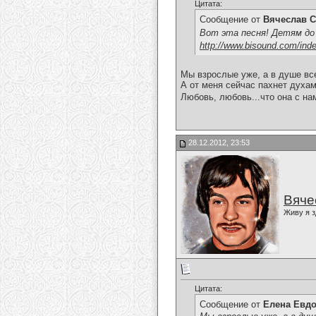
Цитата:
Сообщение от
Вячеслав С
Вот эта песня! Детям до
http://www.bisound.com/ind
Мы взрослые уже, а в душе все 
А от меня сейчас пахнет духами
Любовь, любовь...что она с нам
28.12.2012, 23:53
Вяче
Живу я з
Цитата:
Сообщение от
Елена Евд