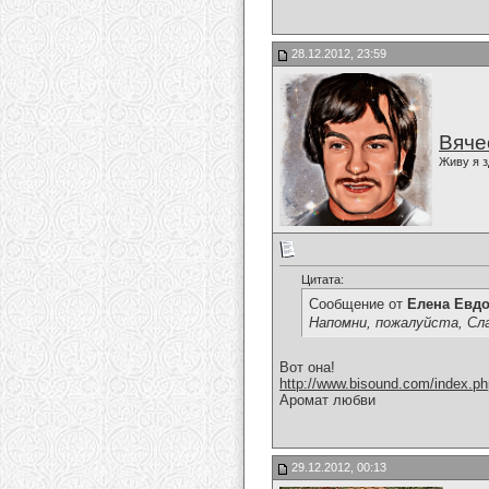
28.12.2012, 23:59
Вяче
Живу я з
Цитата:
Сообщение от
Елена Евд
Напомни, пожалуйста, Сла
Вот она!
http://www.bisound.com/index.p
Аромат любви
29.12.2012, 00:13