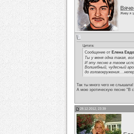
Вяче
Живу я з
Цитата:
Сообщение от
Елена Евд
Ты у меня одна такая, вол
И эту песню в твоем испо
Волшебный, чудесный аром
до головокружения....неп
Так ты много чего не слышала!
А мою эротическую песню "В с
28.12.2012, 23:39