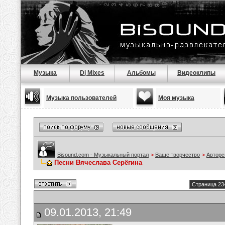
Музыка
Dj Mixes
Альбомы
Видеоклипы
Музыка пользователей
Моя музыка
Bisound.com - Музыкальный портал
>
Ваше творчество
>
Авторс
Песни Вячеслава Серёгина
Страница 23
09.01.2013, 21:49