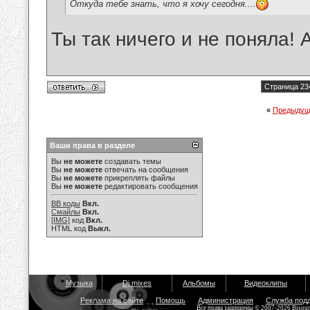
Откуда тебе знать, что я хочу сегодня....
Ты так ничего и не поняла! А
Страница 23
«
Предыдущ
Ваши права в разделе
Вы
не можете
создавать темы
Вы
не можете
отвечать на сообщения
Вы
не можете
прикреплять файлы
Вы
не можете
редактировать сообщения
BB коды
Вкл.
Смайлы
Вкл.
[IMG]
код
Вкл.
HTML код
Выкл.
Музыка
Dj mixes
Альбомы
Видеоклипы
Реклама на сайте
Помощь
Администрация
Служба под
Все права защищены © 2007-2026 Bisou