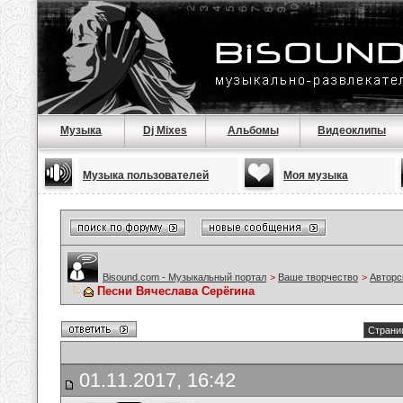
Музыка
Dj Mixes
Альбомы
Видеоклипы
Музыка пользователей
Моя музыка
Bisound.com - Музыкальный портал
>
Ваше творчество
>
Авторс
Песни Вячеслава Серёгина
Страниц
01.11.2017, 16:42