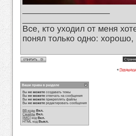
__________________
_______________________
Все, кто уходил от меня хот
понял только одно: хорошо,
Страниц
«
Предыдущ
Ваши права в разделе
Вы
не можете
создавать темы
Вы
не можете
отвечать на сообщения
Вы
не можете
прикреплять файлы
Вы
не можете
редактировать сообщения
BB коды
Вкл.
Смайлы
Вкл.
[IMG]
код
Вкл.
HTML код
Выкл.