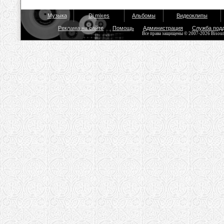
Музыка
Dj mixes
Альбомы
Видеоклипы
Реклама на сайте
Помощь
Администрация
Служба под
Все права защищены © 2007-2026 Bisou