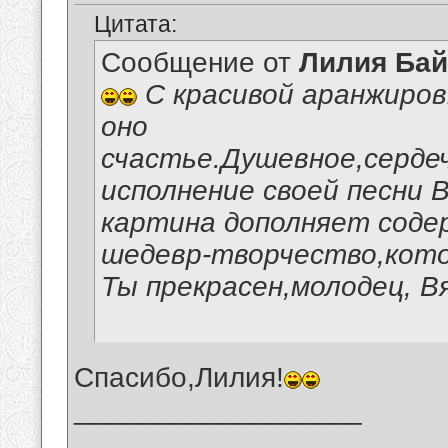
Цитата:
Сообщение от
Лилия Ба
С красивой аранжиров
оно
счастье.Душевное,серде
исполнение своей песни 
картина дополняет соде
шедевр-творчество,кото
Ты прекрасен,молодец, В
Спасибо,Лилия!
__________________
_______________________