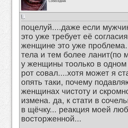
Собеседник
поцелуй....даже если мужчи
это уже требует её согласи
женщине это уже проблема..
тела и тем более ланит(по
у женщины тоолько в одном 
рот совал....хотя может я с
опять таки, почему подавл
женщинах чистоту и скромно
измена. да, к стати в соче
в щёчку... реакция моей лю
восторженной...