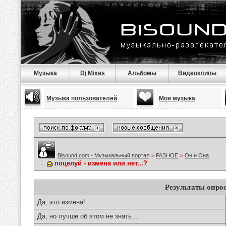
Музыка
Dj Mixes
Альбомы
Видеоклипы
Музыка пользователей
Моя музыка
Bisound.com - Музыкальный портал
>
РАЗНОЕ
>
Он и Она
поцелуй - измена или нет...?
Результаты опро
Да, это измена!
Да, но лучше об этом не знать...