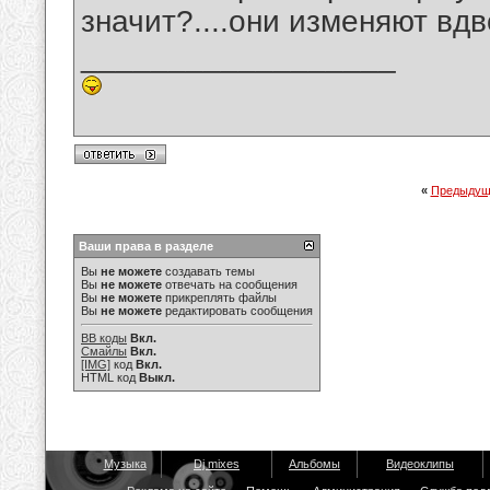
значит?....они изменяют вдв
__________________
«
Предыдущ
Ваши права в разделе
Вы
не можете
создавать темы
Вы
не можете
отвечать на сообщения
Вы
не можете
прикреплять файлы
Вы
не можете
редактировать сообщения
BB коды
Вкл.
Смайлы
Вкл.
[IMG]
код
Вкл.
HTML код
Выкл.
Музыка
Dj mixes
Альбомы
Видеоклипы